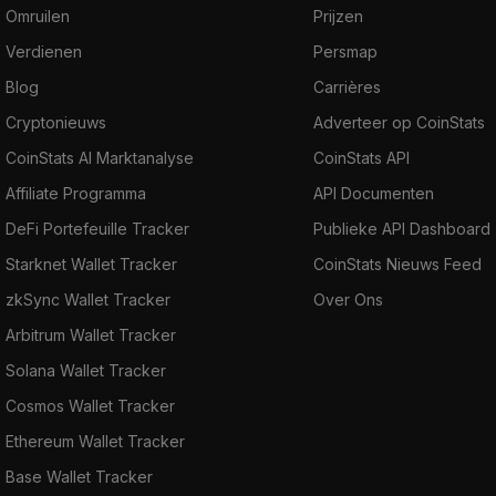
Omruilen
Prijzen
Verdienen
Persmap
Blog
Carrières
Cryptonieuws
Adverteer op CoinStats
CoinStats AI Marktanalyse
CoinStats API
Affiliate Programma
API Documenten
DeFi Portefeuille Tracker
Publieke API Dashboard
Starknet Wallet Tracker
CoinStats Nieuws Feed
zkSync Wallet Tracker
Over Ons
Arbitrum Wallet Tracker
Solana Wallet Tracker
Cosmos Wallet Tracker
Ethereum Wallet Tracker
Base Wallet Tracker