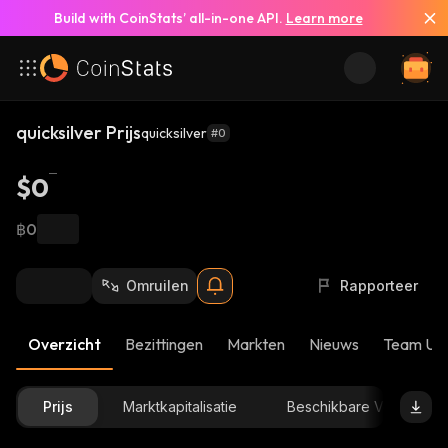
Build with CoinStats’ all-in-one API.
Learn more
quicksilver Prijs
quicksilver
#0
$0
฿0
Omruilen
Rapporteer
Overzicht
Bezittingen
Markten
Nieuws
Team Up
Prijs
Marktkapitalisatie
Beschikbare Voorraad