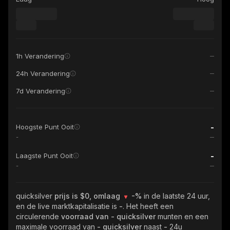
1h Verandering
24h Verandering
7d Verandering
-
Hoogste Punt Ooit
-
-
Laagste Punt Ooit
-
quicksilver
prijs is $0, omlaag
-%
in de laatste 24 uur,
en de live marktkapitalisatie is
-
. Het heeft een
circulerende
voorraad van
- quicksilver
munten en een
maximale voorraad van
- quicksilver
naast
-
24u