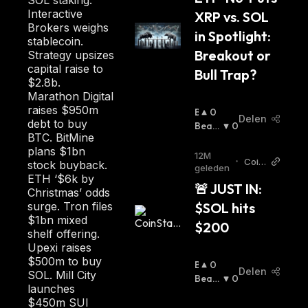
SOL staking.
Interactive
XRP vs. SOL 
Brokers weighs
in Spotlight: 
stablecoin.
Breakout or 
Strategy upsizes
capital raise to
Bull Trap?
$2.8b.
Marathon Digital
raises $950m
B
0
Delen
debt to buy
U
Beari
0
BTC. BitMine
Ll
Sh
:
plans $1bn
I
12M
•
Coin
stock buyback.
S
geleden
Stats
ETH ‘$6k by
H
🚨 JUST IN: 
Twitt
Christmas’ odds
:
er
$SOL hits 
surge. Tron files
$1bn mixed
$200
shelf offering.
Upexi raises
$500m to buy
B
0
Delen
SOL. Mill City
U
Beari
0
launches
Ll
Sh
:
$450m SUI
I