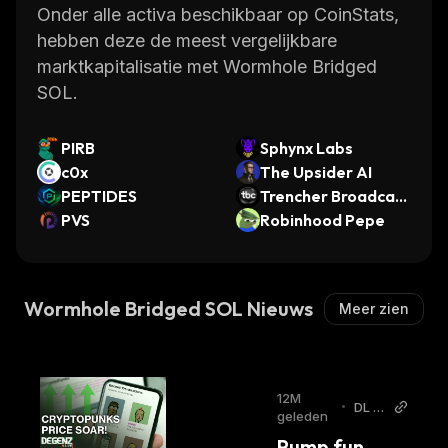
Onder alle activa beschikbaar op CoinStats,
hebben deze de meest vergelijkbare
marktkapitalisatie met Wormhole Bridged
SOL.
PIRB
Sphynx Labs
c0x
The Upsider AI
PEPTIDES
Trencher Broadcast
PVS
ing Company
Robinhood Pepe
Wormhole Bridged SOL Nieuws
Meer zien
12M
•
DL N
geleden
ews
Pump.fun 