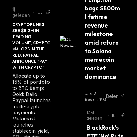
bags $800m 
1j
De
•
geleden
lifetime 
cr
revenue 
CRYPTOPUNKS 
yp
SEE $8.2M IN 
milestone 
t
TRADING 
amid return 
VOLUME, CRYPTO 
MAJORS IN THE 
to Solana 
RED, PAYPAL 
memecoin 
ANNOUNCE "PAY 
market 
WITH CRYPTO"
dominance
Allocate up to
15% of portfolio
to BTC &amp;
B
0
Gold: Dalio.
Delen
Ul
Bearis
0
Paypal launches
Li
H
:
multi-crypto
S
payments.
12M
•
Bit
H
:
geleden
Metamask
zo
launches
BlackRock’s 
stablecoin yield,
ETF ‘No’ Puts 