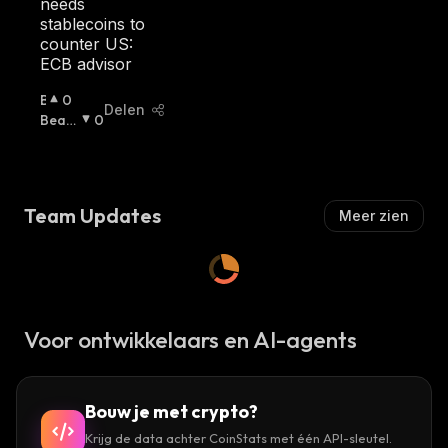
needs
stablecoins to
counter US:
ECB advisor
B
0
Delen
U
Beari
0
Ll
Sh
:
I
S
H
Team Updates
Meer zien
:
Voor ontwikkelaars en AI-agents
Bouw je met crypto?
Krijg de data achter CoinStats met één API-sleutel.