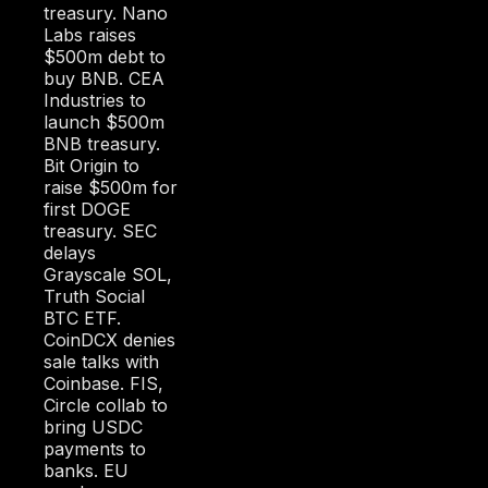
treasury. Nano
S
Labs raises
H
$500m debt to
:
buy BNB. CEA
Industries to
launch $500m
BNB treasury.
Bit Origin to
raise $500m for
first DOGE
treasury. SEC
delays
Grayscale SOL,
Truth Social
BTC ETF.
CoinDCX denies
sale talks with
Coinbase. FIS,
Circle collab to
bring USDC
payments to
banks. EU