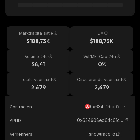
Marktkapitalisatie
FDV
$188,73K
$188,73K
Volume 24u
Vol/Mkt Cap 24u
$8,41
0%
Totale voorraad
Circulerende voorraad
2,679
2,679
0x634...19cc
Contracten
0x634608ed64c61ca9e741f8095193c0bfa0fa19cc_avalanche
API ID
snowtrace.io
Verkenners