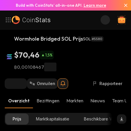
Build with CoinStats’ all-in-one API.
Learn more
Wormhole Bridged SOL Prijs
SOL
#5580
$70,46
1,5
%
฿0,00108467
Omruilen
Rapporteer
Overzicht
Bezittingen
Markten
Nieuws
Team Up
Prijs
Marktkapitalisatie
Beschikbare Voorraad