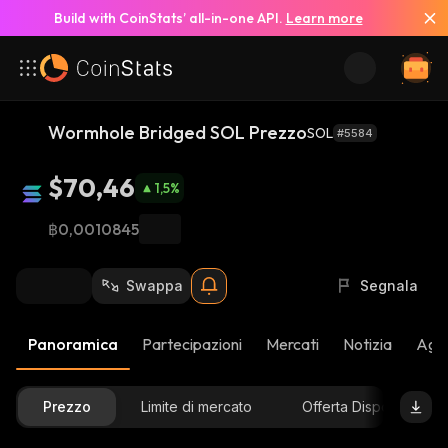
Build with CoinStats’ all-in-one API.
Learn more
Wormhole Bridged SOL Prezzo
SOL
#5584
$70,46
1,5
%
฿0,0010845
Swappa
Segnala
Panoramica
Partecipazioni
Mercati
Notizia
Aggi
Prezzo
Limite di mercato
Offerta Disponibile