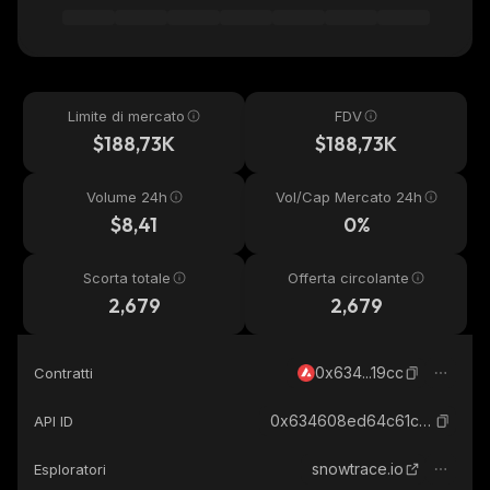
Limite di mercato
FDV
$188,73K
$188,73K
Volume 24h
Vol/Cap Mercato 24h
$8,41
0%
Scorta totale
Offerta circolante
2,679
2,679
0x634...19cc
Contratti
0x634608ed64c61ca9e741f8095193c0bfa0fa19cc_avalanche
API ID
snowtrace.io
Esploratori