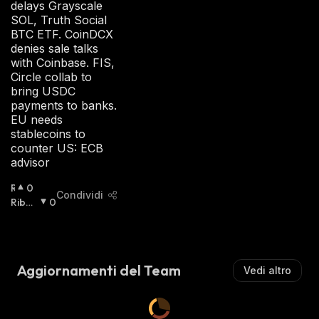
delays Grayscale
SOL, Truth Social
BTC ETF. CoinDCX
denies sale talks
with Coinbase. FIS,
Circle collab to
bring USDC
payments to banks.
EU needs
stablecoins to
counter US: ECB
advisor
R
0
Condividi
I
Ribas
0
A
Sista
:
L
Z
I
Aggiornamenti del Team
Vedi altro
S
T
A
: