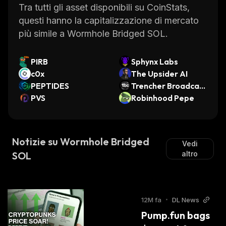
Tra tutti gli asset disponibili su CoinStats,
questi hanno la capitalizzazione di mercato
più simile a Wormhole Bridged SOL.
PIRB
Sphynx Labs
c0x
The Upsider AI
PEPTIDES
Trencher Broadcast
PVS
ing Company
Robinhood Pepe
Notizie su Wormhole Bridged
Vedi
SOL
altro
12M fa
•
DL News
Pump.fun bags 