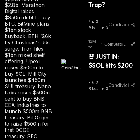
Trap?
$2.8b. Marathon
Digital raises
$950m debt to buy
R
0
BTC. BitMine plans
Condividi
I
Ribas
0
$1bn stock
A
Sista
:
buyback. ETH ‘$6k
L
12M
by Christmas’ odds
•
CoinStats T
Z
fa
surge. Tron files
witter
I
$1bn mixed shelf
🚨 JUST IN: 
S
offering. Upexi
$SOL hits $200
T
raises $500m to
A
buy SOL. Mill City
:
launches $450m
R
0
Condividi
SUI treasury. Nano
I
Ribas
0
Labs raises $500m
A
Sista
:
debt to buy BNB.
L
CEA Industries to
Z
launch $500m BNB
I
treasury. Bit Origin
S
to raise $500m for
T
first DOGE
A
treasury. SEC
: