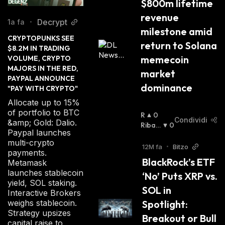
$800m lifetime 
revenue 
Decrypt
1a fa
•
milestone amid 
CRYPTOPUNKS SEE 
return to Solana 
$8.2M IN TRADING 
memecoin 
VOLUME, CRYPTO 
MAJORS IN THE RED, 
market 
PAYPAL ANNOUNCE 
dominance
"PAY WITH CRYPTO"
Allocate up to 15%
of portfolio to BTC
R
0
Condividi
&amp; Gold: Dalio.
I
Ribas
0
Paypal launches
A
Sista
:
multi-crypto
L
12M fa
•
Bitzo
payments.
Z
BlackRock’s ETF 
Metamask
I
launches stablecoin
‘No’ Puts XRP vs. 
S
yield, SOL staking.
T
SOL in 
Interactive Brokers
A
Spotlight: 
weighs stablecoin.
:
Strategy upsizes
Breakout or Bull 
capital raise to