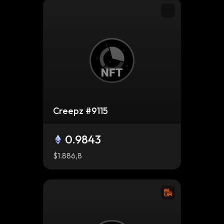
Creepz #9115
0.9843
$1.886,8