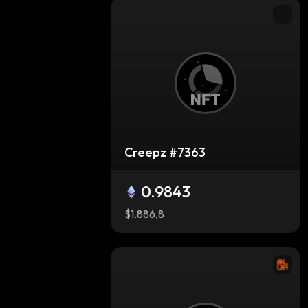
Creepz #7363
0.9843
$1.886,8