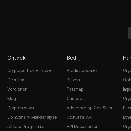
Creepz #3701
1
$1.916,9
Ontdek
Bedrijf
H
Cryptoportfolio-tracker
Productupdates
Cry
Omruilen
Prijzen
Opb
Verdienen
Persmap
Imp
Blog
Carrières
Cry
Cryptonieuws
Adverteer op CoinStats
Bit
CoinStats AI Marktanalyse
CoinStats API
Eth
Affiliate Programma
API Documenten
Cry