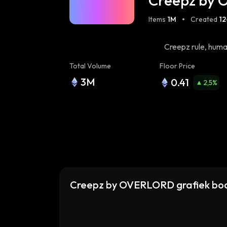
Creepz by
Items
1M
Created
1
Creepz rule, human
Total Volume
Floor Price
3M
0.41
2,5
%
Creepz by OVERLORD grafiek bo