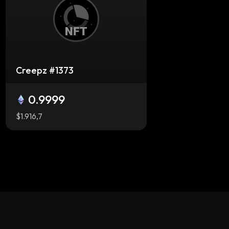
Creepz #1373
0.9999
$1.916,7