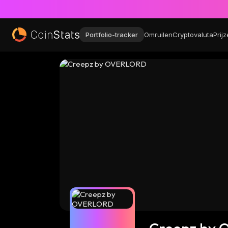
Portfolio-tracker
Omruilen
Cryptovaluta
Prij