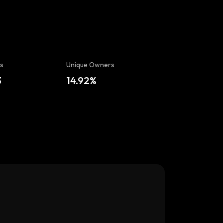
s
Unique Owners
3
14.92%