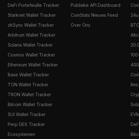
DeFi Portefeuille Tracker
Publieke API Dashboard
Coi
Starknet Wallet Tracker
CoinStats Nieuws Feed
24u
zkSync Wallet Tracker
Over Ons
BTC
Arbitrum Wallet Tracker
Alt
Solana Wallet Tracker
20.
Cosmos Wallet Tracker
100
Ethereum Wallet Tracker
400
Base Wallet Tracker
Coi
TON Wallet Tracker
llms
TRON Wallet Tracker
Cry
Bitcoin Wallet Tracker
Sol
SUI Wallet Tracker
EVM
Perp DEX Tracker
DeF
Ecosystemen
Bitc