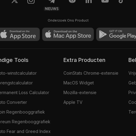
NIEUWS
Creepz #7013
Onderzoek Ons Product
1
$1.916,9
andige Tools
Extra Producten
Be
pto-winstcalculator
CoinStats Chrome-extensie
Vri
rengstcalculator
MacOS Widget
Geb
ermanent Loss Calculator
Mozilla-extensie
Pri
pto Converter
Apple TV
Coo
coin Regenbooggrafiek
Ter
ereum Regenbooggrafiek
pto Fear and Greed Index