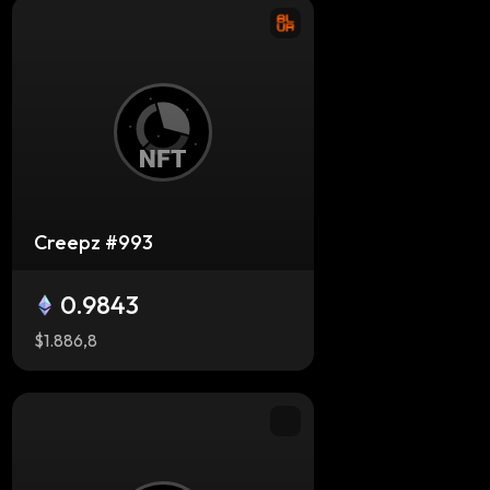
Creepz #993
0.9843
$1.886,8