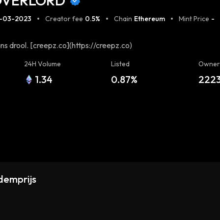
 OVERLORD
2-03-2023
Creator fee
0.5%
Chain
Ethereum
Mint Price
-
s drool. [creepz.co](https://creepz.co)
24H Volume
Listed
Owner
1.34
0.87%
222
demprijs