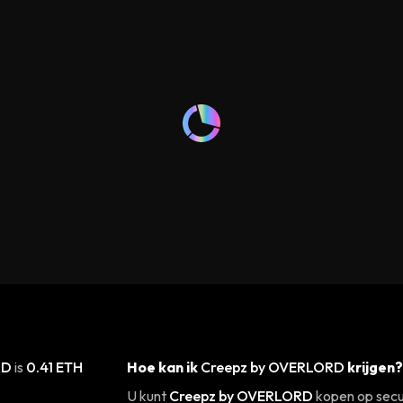
RD
is
0.41 ETH
Hoe kan ik
Creepz by OVERLORD
krijgen?
U kunt
Creepz by OVERLORD
kopen op secu