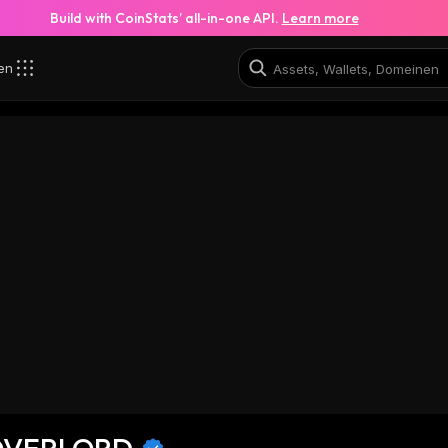
Build with CoinStats’ all-in-one API.
Learn more
zen