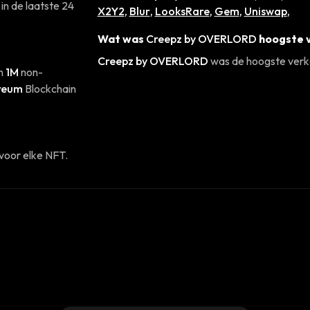
in de laatste 24
X2Y2
,
Blur
,
LooksRare
,
Gem
,
Uniswap
,
Wat was
Creepz by OVERLORD
hoogste v
Creepz by OVERLORD
was de hoogste verk
an
1M
non-
reum
Blockchain
voor elke NFT.