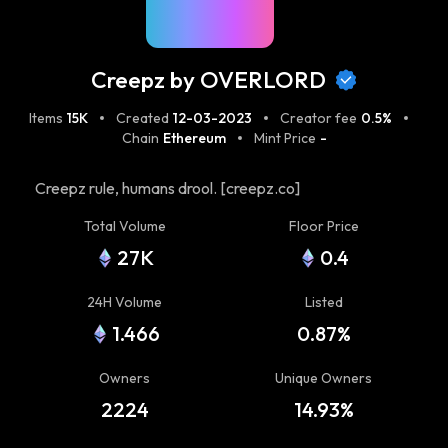
Creepz by OVERLORD
Items
15K
Created
12-03-2023
Creator fee
0.5%
Chain
Ethereum
Mint Price
-
Creepz rule, humans drool. [creepz.co]
(https://creepz.co)
Total Volume
Floor Price
27K
0.4
24H Volume
Listed
1.466
0.87%
Owners
Unique Owners
2224
14.93%