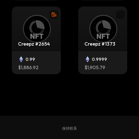
Creepz #2654
Creepz #1373
0.99
0.9999
$1,886.92
$1,905.79
Creepz #3701
Creepz #7013
保持联系
1
1