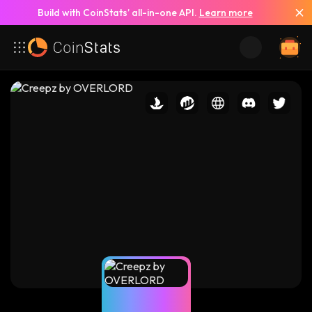
Build with CoinStats’ all-in-one API.
Learn more