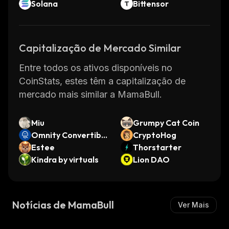
Solana
Bittensor
Capitalização de Mercado Similar
Entre todos os ativos disponíveis no
CoinStats, estes têm a capitalização de
mercado mais similar a MamaBull.
Miu
Grumpy Cat Coin
Omnity Convertible
CryptoHog
Token
Estee
Thorstarter
Kindra by virtuals
Lion DAO
Notícias de MamaBull
Ver Mais