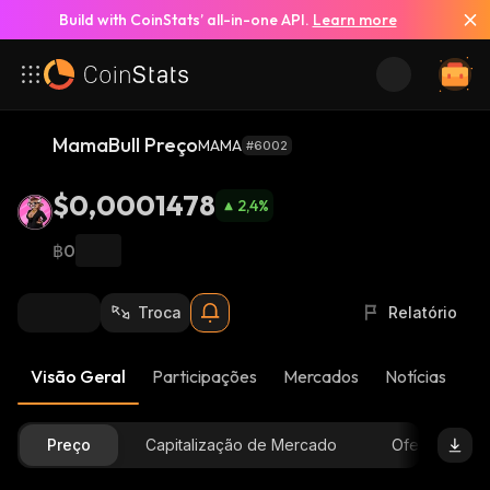
Build with CoinStats’ all-in-one API.
Learn more
MamaBull Preço
MAMA
#6002
$0,0001478
2,4
%
฿0
Troca
Relatório
Visão Geral
Participações
Mercados
Notícias
At
Preço
Capitalização de Mercado
Oferta Dispon