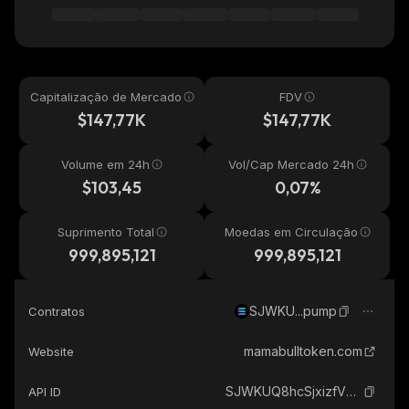
Capitalização de Mercado
FDV
$147,77K
$147,77K
Volume em 24h
Vol/Cap Mercado 24h
$103,45
0,07%
Suprimento Total
Moedas em Circulação
999,895,121
999,895,121
SJWKU...pump
Contratos
mamabulltoken.com
Website
SJWKUQ8hcSjxizfVGmAB9Rb97znrXFHbRiad2J1pump_solana
API ID