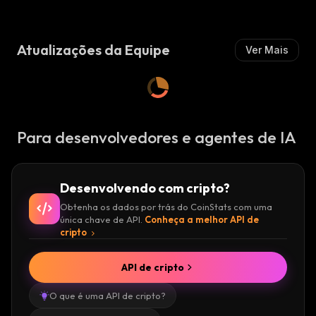
M
:
M
:
I
I
S
S
T
Atualizações da Equipe
Ver Mais
T
A
A
:
:
Para desenvolvedores e agentes de IA
Desenvolvendo com cripto?
Obtenha os dados por trás do CoinStats com uma
única chave de API.
Conheça a melhor API de
cripto
API de cripto
O que é uma API de cripto?