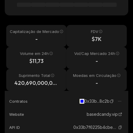
Capitalização de Mercado
FDV
-
$7K
Volume em 24h
Vol/Cap Mercado 24h
$11,73
-
Suprimento Total
Moedas em Circulação
420,690,000,00
-
0
0x33b...8c2b
Contratos
basedcandy.vip
Website
0x33b7f6225b4cbe5d368b7bb4807d6375b18b8c2b_base
API ID