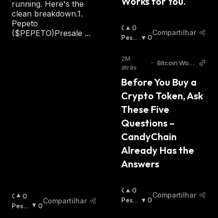
Works for You.
running. Here's the
clean breakdown.1.
Pepeto
O
0
Compartilhar
($PEPETO)Presale ...
T
Pessi
0
I
Mista
M
:
2M
•
Bitcoin Worl
I
atrás
d
S
Before You Buy a 
T
Crypto Token, Ask 
A
:
These Five 
Questions – 
CandyChain 
Already Has the 
Answers
O
0
Compartilhar
O
0
T
Pessi
0
Compartilhar
T
Pessi
0
I
Mista
I
Mista