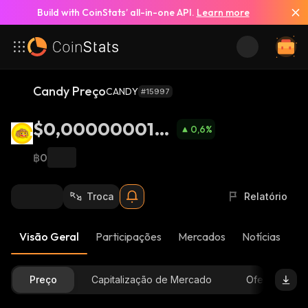
Build with CoinStats’ all-in-one API.
Learn more
Candy Preço
CANDY
#15997
$0,0000000166
0,6
%
3
฿0
Troca
Relatório
Visão Geral
Participações
Mercados
Notícias
At
Preço
Capitalização de Mercado
Oferta Dispon