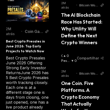
2M
•
Bitcoin Worl
atrás
d
The AI Blockchain 
Race Has Started: 
Why Utility Will 
2M
Coin Gab
•
atrás
Define the Next 
bar
Best Crypto Presales in 
Crypto Winners
June 2026: Top Early 
Projects to Watch Now
O
0
Best Crypto Presales
Compartilhar
T
Pessi
0
June 2026 Offering
I
Mista
Strong Early Investor
M
:
2M
ReturnsJune 2026 has
•
Bitcoin Worl
I
atrás
5 Best Crypto Presales
d
S
One Coin. Five 
worth tracking closely.
T
Each one is at a
Platforms. A 
A
different stage one is
:
Crypto Economy 
days from closing, one
just opened, one has a
That Actually 
live product already