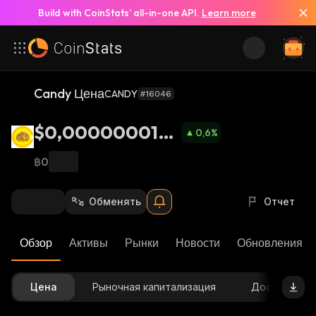
Build with CoinStats’ all-in-one API.
Learn more
Candy Цена
CANDY
#16046
$0,0000000166
0,6
%
3
฿0
Обменять
Отчет
Обзор
Активы
Рынки
Новости
Обновления К
Цена
Рыночная капитализация
Доступное 