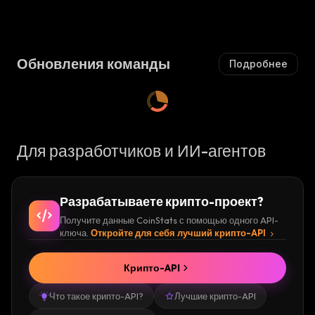
В
Ающи
В
Ающи
Ы
Йся
:
Ы
Йся
:
Ш
Ш
А
А
Ю
Обновления команды
Подробнее
Ю
Щ
Щ
И
И
Й
Й
С
С
Я
Я
:
Для разработчиков и ИИ-агентов
:
Разрабатываете крипто-проект?
Получите данные CoinStats с помощью одного API-
ключа.
Откройте для себя лучший крипто-API
Крипто-API
Что такое крипто-API?
Лучшие крипто-API