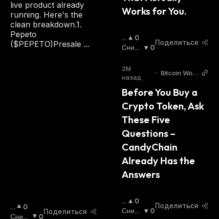
live product already
Я
Works for You.
running. Here's the
:
clean breakdown.1.
Pepeto
П
0
Поделиться
($PEPETO)Presale ...
О
Сниж
0
В
Ающи
Ы
Йся
:
2М
•
Bitcoin Worl
Ш
назад
d
А
Before You Buy a 
Ю
Crypto Token, Ask 
Щ
И
These Five 
Й
Questions – 
С
Я
CandyChain 
:
Already Has the 
Answers
П
0
Поделиться
П
0
О
Сниж
0
Поделиться
О
Сниж
0