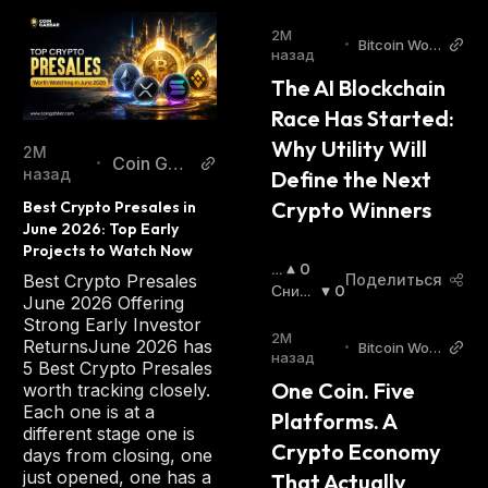
2М
•
Bitcoin Worl
назад
d
The AI Blockchain 
Race Has Started: 
Why Utility Will 
2М
Coin Gab
•
назад
Define the Next 
bar
Crypto Winners
Best Crypto Presales in 
June 2026: Top Early 
Projects to Watch Now
П
0
Best Crypto Presales
Поделиться
О
Сниж
0
June 2026 Offering
В
Ающи
Strong Early Investor
Ы
Йся
:
2М
ReturnsJune 2026 has
•
Bitcoin Worl
Ш
назад
5 Best Crypto Presales
d
А
One Coin. Five 
worth tracking closely.
Ю
Each one is at a
Platforms. A 
Щ
different stage one is
И
Crypto Economy 
days from closing, one
Й
just opened, one has a
That Actually 
С