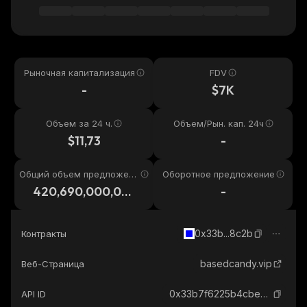
Рыночная капитализация
FDV
-
$7K
Объем за 24 ч.
Объем/Рын. кап. 24ч
$11,73
-
Общий объем предложени
Оборотное предложение
я
420,690,000,00
-
0
0x33b...8c2b
Контракты
basedcandy.vip
Веб-Страница
0x33b7f6225b4cbe5d368b7bb4807d6375b18b8c2b_base
API ID