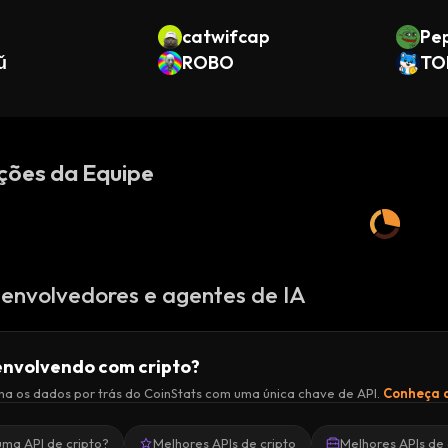
catwifcap
Pe
ǔ
ROBO
TO
ções da Equipe
envolvedores e agentes de IA
nvolvendo com cripto?
a os dados por trás do CoinStats com uma única chave de API.
Conheça a
uma API de cripto?
Melhores APIs de cripto
Melhores APIs de 