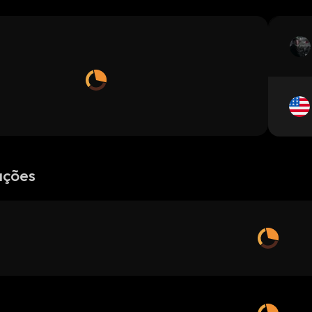
ações