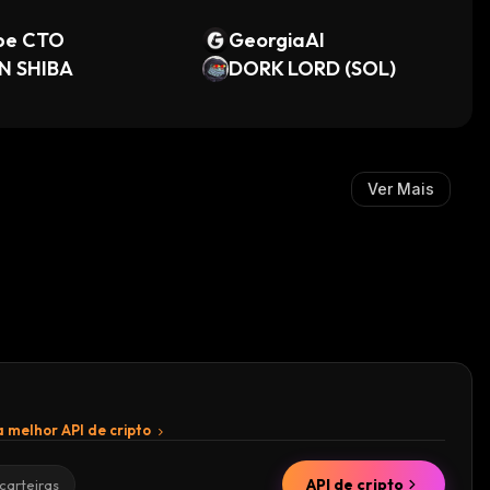
pe CTO
GeorgiaAI
N SHIBA
DORK LORD (SOL)
Ver Mais
 melhor API de cripto
API de cripto
carteiras