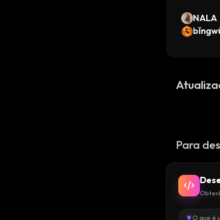
NALA
bǐngw
Atualiza
Para des
Dese
Obtenh
O que é 