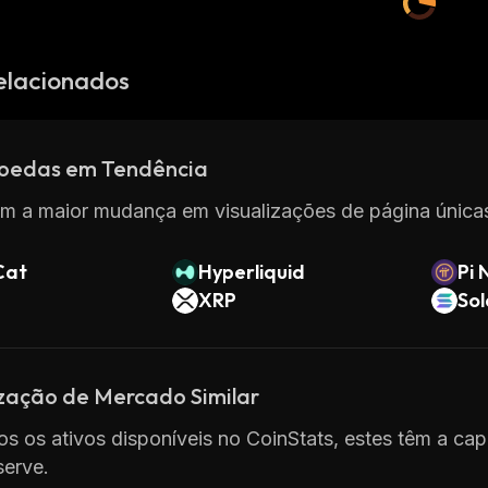
elacionados
oedas em Tendência
m a maior mudança em visualizações de página únicas
Cat
Hyperliquid
Pi 
XRP
So
ização de Mercado Similar
os os ativos disponíveis no CoinStats, estes têm a cap
serve.