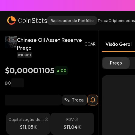
Rastreador de Portfólio
Troca
Criptomoedas
Chinese Oil Asset Reserve
Visão Geral
COAR
Preço
#10961
Preço
$0,00001105
0
%
฿0
Troca
Capitalização de
FDV
Mercado
$11,05K
$11,04K