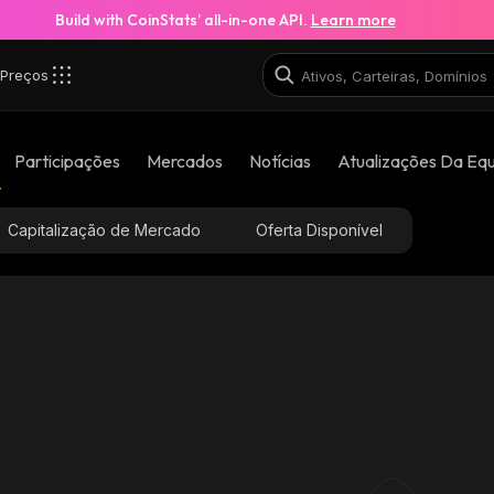
Build with CoinStats’ all-in-one API.
Learn more
Preços
Participações
Mercados
Notícias
Atualizações Da Eq
Capitalização de Mercado
Oferta Disponível