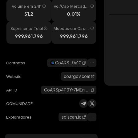
Volume em 24h
Vol/Cap Mercado
24h
$1,2
0,01%
Suprimento Total
Moedas em Circul
ação
999,961,796
999,961,796
CoARS...9a1G
Contratos
coargov.com
Website
CoARSp4P9Yr7MEnKMZE7chyAkK3mNbPFyArdQeMm9a1G_solana
API ID
COMUNIDADE
solscan.io
Exploradores