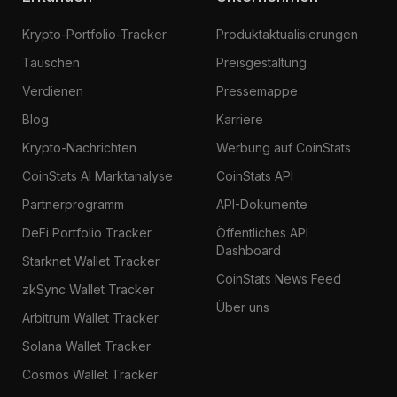
Krypto-Portfolio-Tracker
Produktaktualisierungen
Tauschen
Preisgestaltung
Verdienen
Pressemappe
Blog
Karriere
Krypto-Nachrichten
Werbung auf CoinStats
CoinStats AI Marktanalyse
CoinStats API
Partnerprogramm
API-Dokumente
DeFi Portfolio Tracker
Öffentliches API
Dashboard
Starknet Wallet Tracker
CoinStats News Feed
zkSync Wallet Tracker
Über uns
Arbitrum Wallet Tracker
Solana Wallet Tracker
Cosmos Wallet Tracker