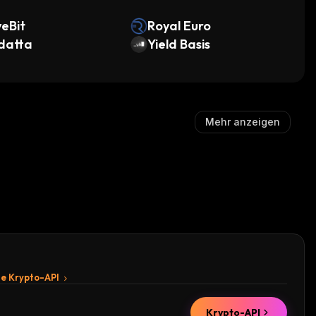
eBit
Royal Euro
datta
Yield Basis
Mehr anzeigen
te Krypto-API
Krypto-API