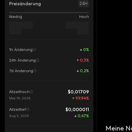
Preisänderung
24H
Niedrig
Hoch
0
%
1h Änderung
0,3
%
24h Änderung
0,2
%
7d Änderung
$0,01709
Allzeithoch
99,94
%
May 19, 2026
$0,000011
Allzeittief
0,47
%
Aug 5, 2026
Meine N