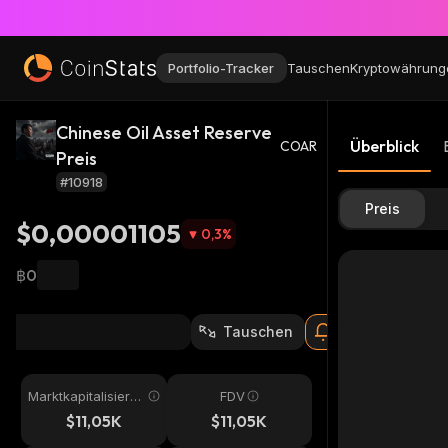
Portfolio-Tracker
Tauschen
Kryptowährung
Chinese Oil Asset Reserve
Überblick
COAR
Preis
#10918
Preis
$0,00001105
0,3
%
฿0
Tauschen
Marktkapitalisieru
FDV
ng
$11,05K
$11,05K