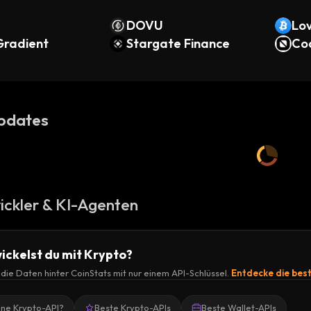
DOVU
Lov
radient
Stargate Finance
Co
pdates
ickler & KI-Agenten
ickelst du mit Krypto?
r die Daten hinter CoinStats mit nur einem API-Schlüssel.
Entdecke die bes
ine Krypto-API?
Beste Krypto-APIs
Beste Wallet-APIs