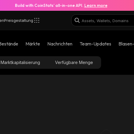
Build with CoinStats’ all-in-one API.
Learn more
en
Preisgestaltung
Bestände
Märkte
Nachrichten
Team-Updates
Blasen
Marktkapitalisierung
Verfügbare Menge