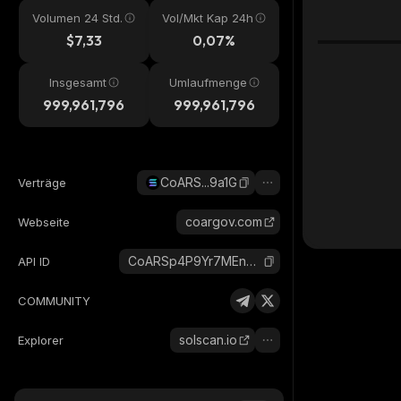
Volumen 24 Std.
Vol/Mkt Kap 24h
$7,33
0,07%
Insgesamt
Umlaufmenge
999,961,796
999,961,796
CoARS...9a1G
Verträge
coargov.com
Webseite
CoARSp4P9Yr7MEnKMZE7chyAkK3mNbPFyArdQeMm9a1G_solana
API ID
COMMUNITY
solscan.io
Explorer