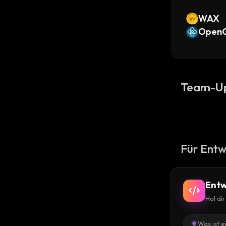
WAX
OpenG
Team-U
Für Entw
Entw
Hol di
Was ist e