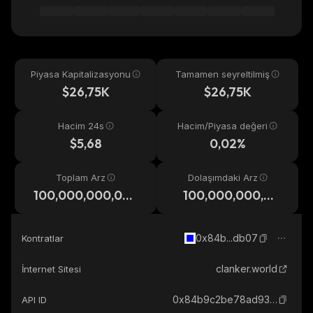
Piyasa Kapitalizasyonu
Tamamen seyreltilmiş
$26,75K
$26,75K
Hacim 24s
Hacim/Piyasa değeri
$5,68
0,02%
Toplam Arz
Dolaşımdaki Arz
100,000,000,00
100,000,000,00
0
0
0x84b...db07
Kontratlar
clanker.world
İnternet Sitesi
0x84b9c2be78ad93843c96c106a22f12ccb2cfdb07_base
API ID