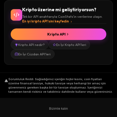
Kripto üzerine mi geliştiriyorsun?
Tek bir API anahtarıyla CoinStats'in verilerine ulaşın.
En iyi kripto API'sini keşfedin
Kripto API
Kripto API nedir?
En İyi Kripto API'leri
En İyi Cüzdan API'leri
Sorumluluk Reddi
.
Sağladığımız içeriğin hiçbir kısmı, coin fiyatları
üzerine finansal tavsiye, hukuki tavsiye veya herhangi bir amaç için
güvenmeniz gereken başka bir tür tavsiye oluşturmaz. İçeriğimizi
tamamen kendi riskiniz ve takdiriniz dahilinde kullanır veya güvenirsiniz.
Bizimle kalın