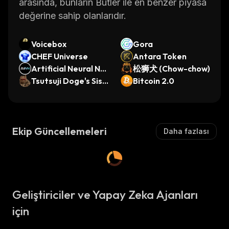
arasında, bunların Butler ile en benzer piyasa
değerine sahip olanlarıdır.
Voicebox
Gora
CHEF Universe
Antara Token
Artificial Neural Ne
松狮犬 (Chow-chow)
twork (Ordinals)
Tsutsuji Doge's Sist
Bitcoin 2.0
er
Ekip Güncellemeleri
Daha fazlası
Geliştiriciler ve Yapay Zeka Ajanları
için