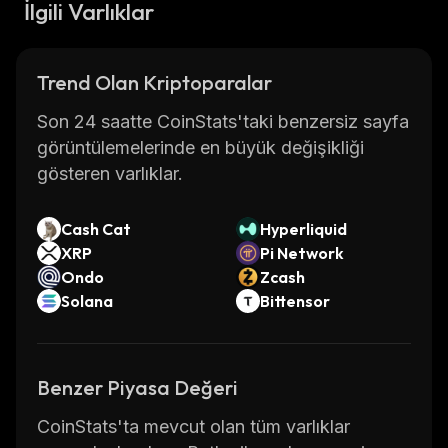
İlgili Varlıklar
Trend Olan Kriptoparalar
Son 24 saatte CoinStats'taki benzersiz sayfa
görüntülemelerinde en büyük değişikliği
gösteren varlıklar.
Cash Cat
Hyperliquid
XRP
Pi Network
Ondo
Zcash
Solana
Bittensor
Benzer Piyasa Değeri
CoinStats'ta mevcut olan tüm varlıklar