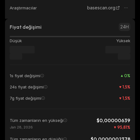
basescan.org
Araştırmacılar
Fiyat değişimi
24H
Düşük
Yüksek
0
%
1s fiyat değişimi
1,5
%
24s fiyat değişimi
1,5
%
7g fiyat değişimi
$0,00000639
Tüm zamanların en yükseği
95,81
%
Jan 28, 2026
$0,0000002378
Tüm zamanların en düşüğü