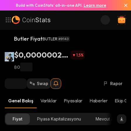
Build with CoinStats’ all-in-one API.
Learn more
Butler Fiyat
BUTLER
#9143
$0,00000026
1,5
%
75
฿0
Swap
Rapor
Genel Bakış
Varlıklar
Piyasalar
Haberler
Ekip Gü
Fiyat
Piyasa Kapitalizasyonu
Mevcut arz