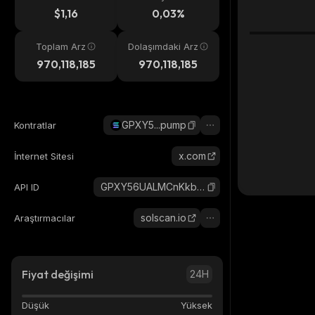
eri
$1,16
0,03%
Toplam Arz
Dolaşımdaki Arz
970,118,185
970,118,185
GPXY5...pump
Kontratlar
x.com
İnternet Sitesi
GPXY56UALMCnKkbPnWKRdEeG6DWvbFafySsG48MRpump_solana
API ID
solscan.io
Araştırmacılar
Fiyat değişimi
24H
Düşük
Yüksek