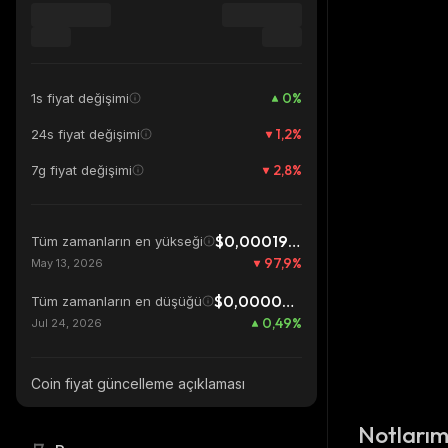
0
%
1s fiyat değişimi
1,2
%
24s fiyat değişimi
2,8
%
7g fiyat değişimi
$0,0001949
Tüm zamanların en yükseği
97,9
%
May 13, 2026
$0,00000406
Tüm zamanların en düşüğü
0,49
%
Jul 24, 2026
Coin fiyat güncelleme açıklaması
Notları