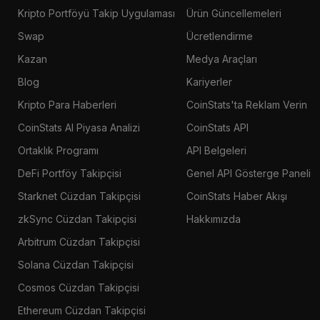
Kripto Portföyü Takip Uygulaması
Ürün Güncellemeleri
Swap
Ücretlendirme
Kazan
Medya Araçları
Blog
Kariyerler
Kripto Para Haberleri
CoinStats'ta Reklam Verin
CoinStats AI Piyasa Analizi
CoinStats API
Ortaklık Programı
API Belgeleri
DeFi Portföy Takipçisi
Genel API Gösterge Paneli
Starknet Cüzdan Takipçisi
CoinStats Haber Akışı
zkSync Cüzdan Takipçisi
Hakkımızda
Arbitrum Cüzdan Takipçisi
Solana Cüzdan Takipçisi
Cosmos Cüzdan Takipçisi
Ethereum Cüzdan Takipçisi