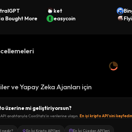
tralGPT
ket
Bin
da Bought More
easycoin
Fly
cellemeleri
ciler ve Yapay Zeka Ajanları için
to üzerine mi geliştiriyorsun?
 API anahtarıyla CoinStats'in verilerine ulaşın.
En iyi kripto API'sini keşfedi
I nedir?
En İyi Kripto API'leri
En İyi Cüzdan API'leri