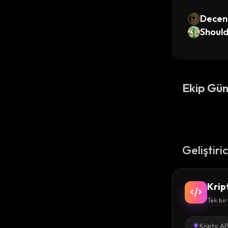
Decen
Shoul
Ekip Gün
Geliştiri
Krip
Tek bir
Kripto AP