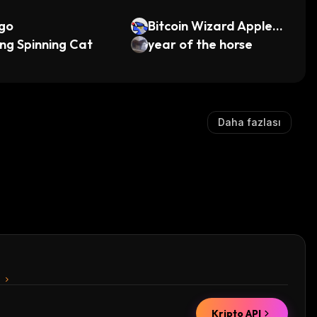
go
Bitcoin Wizard Apple
ing Spinning Cat
Hurler
year of the horse
Daha fazlası
n
Kripto API