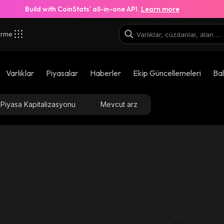
Build with CoinStats’ all-in-one API.
Learn more
irme
Varlıklar
Piyasalar
Haberler
Ekip Güncellemeleri
Bal
Piyasa Kapitalizasyonu
Mevcut arz