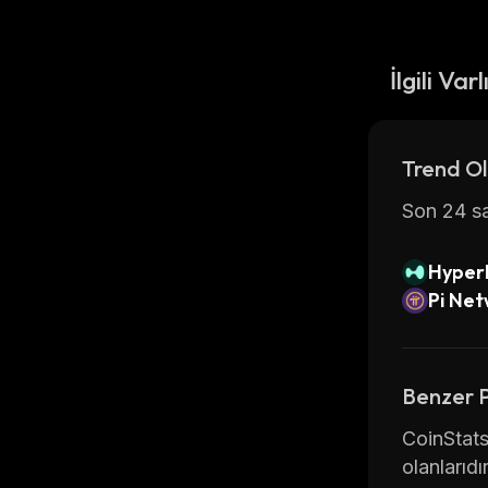
İlgili Varl
Trend Ol
Son 24 sa
Hyperl
Pi Ne
Benzer 
CoinStats
olanlarıdır