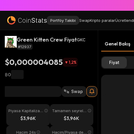
Portföy Takibi
Swap
Kripto paralar
Ücretlend
Green Kitten Crew Fiyat
GKC
Genel Bakış
#12937
$0,000004085
1,2
%
Fiyat
฿0
Swap
Piyasa Kapitalizas
Tamamen seyreltil
yonu
miş
$3,96K
$3,96K
Hacim 24s
Hacim/Piyasa değ