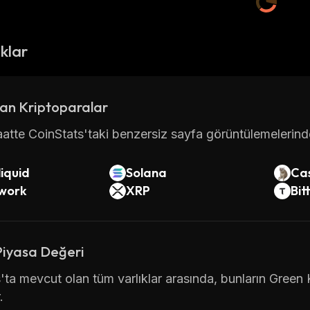
ıklar
an Kriptoparalar
atte CoinStats'taki benzersiz sayfa görüntülemelerinde 
iquid
Solana
Ca
twork
XRP
Bit
Piyasa Değeri
'ta mevcut olan tüm varlıklar arasında, bunların Green 
.