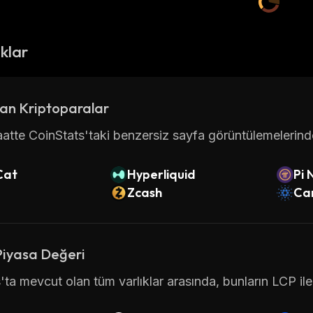
ıklar
an Kriptoparalar
atte CoinStats'taki benzersiz sayfa görüntülemelerinde 
Cat
Hyperliquid
Pi 
Zcash
Ca
Piyasa Değeri
'ta mevcut olan tüm varlıklar arasında, bunların LCP ile