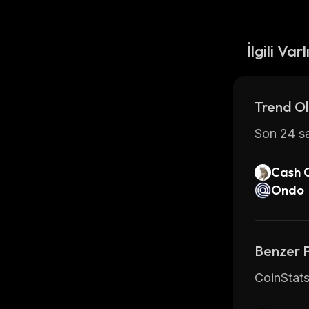
İlgili Varl
Trend Ol
Son 24 sa
Cash 
Ondo
Benzer 
CoinStats