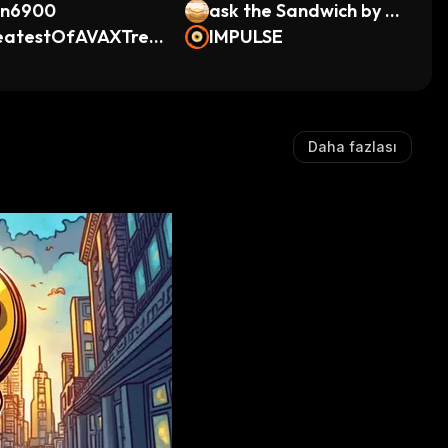
in6900
ask the Sandwich by V
eatestOfAVAXTren
irtuals
IMPULSE
es
Daha fazlası