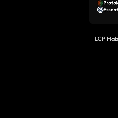
Proto
Essent
LCP Hab