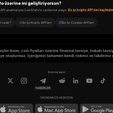
to üzerine mi geliştiriyorsun?
 API anahtarıyla CoinStats'in verilerine ulaşın.
En iyi kripto API'sini keşfedi
I nedir?
En İyi Kripto API'leri
En İyi Cüzdan API'leri
hiçbir kısmı, coin fiyatları üzerine finansal tavsiye, hukuki tavs
e oluşturmaz. İçeriğimizi tamamen kendi riskiniz ve takdiriniz d
Bizimle kalın
HABERLER
ÜRÜNÜMÜZÜ KEŞFEDİN