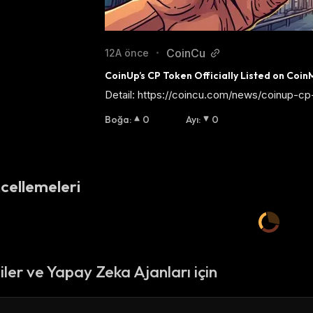
CoinCu
12A önce
•
CoinUp’s CP Token Officially Listed on Co
Detail: https://coincu.com/news/coinup-cp
Boğa
:
0
Ayı
:
0
cellemeleri
ciler ve Yapay Zeka Ajanları için