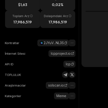
eri
$1,63
0,02%
Toplam Arz
Dolaşımdaki Arz
17,986,519
17,986,519
2JYuV...NL3S
Kontratlar
lcpproject.io
İnternet Sitesi
lcp
API ID
TOPLULUK
solscan.io
Araştırmacılar
Meme
Kategoriler