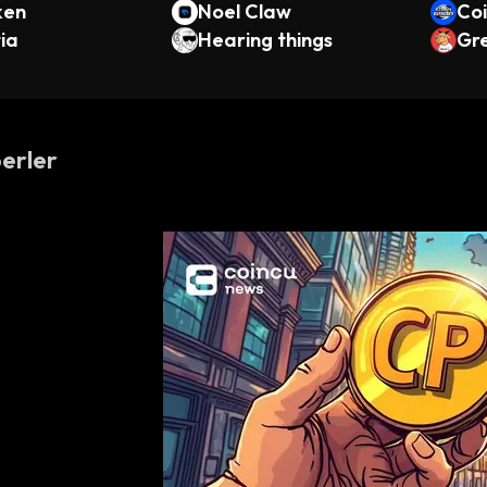
ken
Noel Claw
Co
ia
Hearing things
Gr
ch
erler