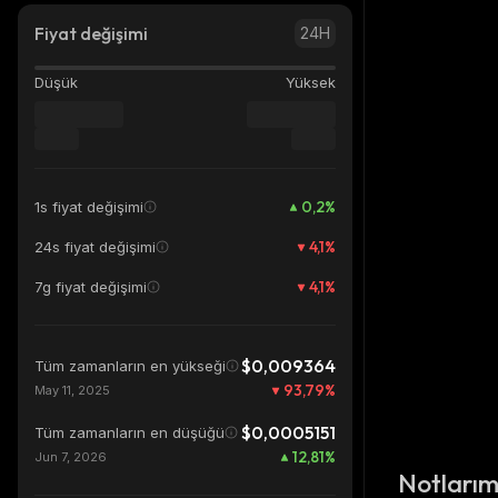
Fiyat değişimi
24H
Düşük
Yüksek
0,2
%
1s fiyat değişimi
4,1
%
24s fiyat değişimi
4,1
%
7g fiyat değişimi
$0,009364
Tüm zamanların en yükseği
93,79
%
May 11, 2025
$0,0005151
Tüm zamanların en düşüğü
12,81
%
Jun 7, 2026
Notları