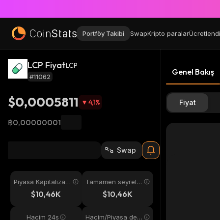
Portföy Takibi
Swap
Kripto paralar
Ücretlend
LCP Fiyat
LCP
Genel Bakış
#11062
$0,0005811
4,1
%
Fiyat
฿0,00000001
Swap
Piyasa Kapitalizas
Tamamen seyreltil
yonu
miş
$10,46K
$10,46K
Hacim 24s
Hacim/Piyasa değ