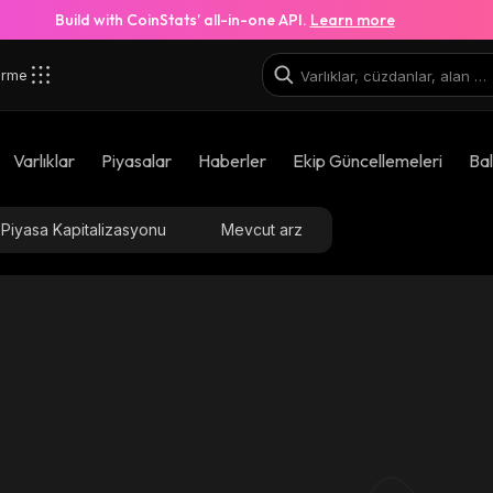
Build with CoinStats’ all-in-one API.
Learn more
irme
Varlıklar
Piyasalar
Haberler
Ekip Güncellemeleri
Bal
Piyasa Kapitalizasyonu
Mevcut arz