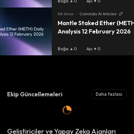
Boğa
:
0
Ayı
:
0
6A önce
•
Coinstats AI Articles
Mantle Staked Ether (METH)
Analysis 12 February 2026
Boğa
:
0
Ayı
:
0
Ekip Güncellemeleri
Daha fazlası
Geliştiriciler ve Yapay Zeka Ajanları