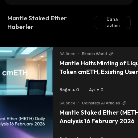
Mantle Staked Ether
Daha
Haberler
fazlası
3A önce
•
Bitcoin World
Mantle Halts Minting of Liqu
Token cmETH, Existing Use
Boğa
:
0
Ayı
:
0
6A önce
•
Coinstats AI Articles
Mantle Staked Ether (METH)
Analysis 16 February 2026