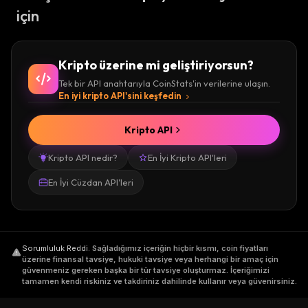
için
Kripto üzerine mi geliştiriyorsun?
Tek bir API anahtarıyla CoinStats'in verilerine ulaşın.
En iyi kripto API'sini keşfedin
Kripto API
Kripto API nedir?
En İyi Kripto API'leri
En İyi Cüzdan API'leri
Sorumluluk Reddi
.
Sağladığımız içeriğin hiçbir kısmı, coin fiyatları
üzerine finansal tavsiye, hukuki tavsiye veya herhangi bir amaç için
güvenmeniz gereken başka bir tür tavsiye oluşturmaz. İçeriğimizi
tamamen kendi riskiniz ve takdiriniz dahilinde kullanır veya güvenirsiniz.