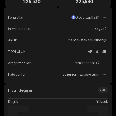
225,530
225,530
0xd5f...adfa
Kontratlar
mantle.xyz
İnternet Sitesi
mantle-staked-ether
API ID
TOPLULUK
etherscan.io
Araştırmacılar
Ethereum Ecosystem
Kategoriler
Fiyat değişimi
24H
Düşük
Yüksek