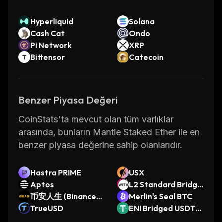
Hyperliquid
Solana
Cash Cat
Ondo
Pi Network
XRP
Bittensor
Catecoin
Benzer Piyasa Değeri
CoinStats'ta mevcut olan tüm varlıklar
arasında, bunların Mantle Staked Ether ile en
benzer piyasa değerine sahip olanlarıdır.
Hastra PRIME
USX
Aptos
L2 Standard Bridge
币安人生 (BinanceLi
d WETH (Base)
Merlin's Seal BTC
fe)
TrueUSD
ENI Bridged USDT
(ENI)