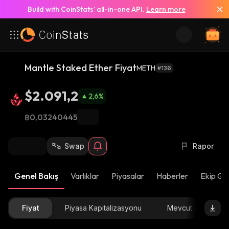
Build with CoinStats’ all-in-one API.
Learn more
Mantle Staked Ether Fiyat
METH
#136
$2.091,2
2,6
%
฿0,03240445
Swap
Rapor
Genel Bakış
Varlıklar
Piyasalar
Haberler
Ekip Gü
Fiyat
Piyasa Kapitalizasyonu
Mevcut arz