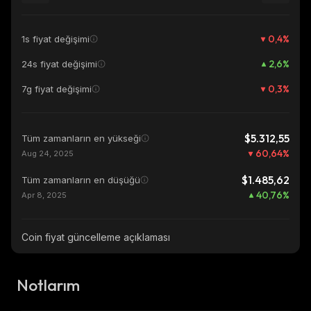
0,4
%
1s fiyat değişimi
2,6
%
24s fiyat değişimi
0,3
%
7g fiyat değişimi
$5.312,55
Tüm zamanların en yükseği
60,64
%
Aug 24, 2025
$1.485,62
Tüm zamanların en düşüğü
40,76
%
Apr 8, 2025
Coin fiyat güncelleme açıklaması
Notlarım