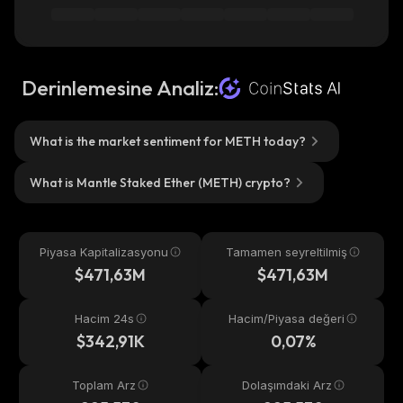
Derinlemesine Analiz:
What is the market sentiment for METH today?
What is Mantle Staked Ether (METH) crypto?
Piyasa Kapitalizasyonu
Tamamen seyreltilmiş
$471,63M
$471,63M
Hacim 24s
Hacim/Piyasa değeri
$342,91K
0,07%
Toplam Arz
Dolaşımdaki Arz