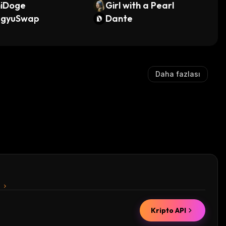
niDoge
Girl with a Pearl
gyuSwap
Dante
Daha fazlası
n
Kripto API