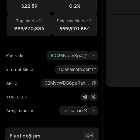
eri
$22,59
0,2%
Toplam Arz
Dolaşımdaki Arz
999,970,884
999,970,884
C2Mvc...vBpA
Kontratlar
solanamoth.com
İnternet Sitesi
C2MvcWD86peRanQAnJfiDPurs7e7CkMsnP1bHBNJvBpA_solana
API ID
TOPLULUK
solscan.io
Araştırmacılar
Fiyat değişimi
24H