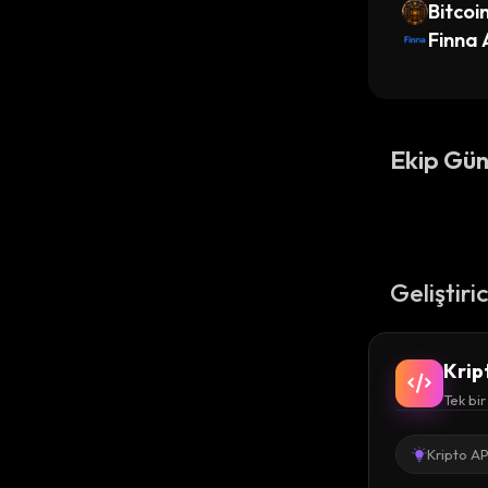
Bitcoi
Finna 
Ekip Gün
Geliştiri
Krip
Tek bir
Kripto AP