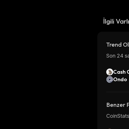
İlgili Varl
Trend Ol
Son 24 sa
Cash 
Ondo
Benzer 
CoinStats