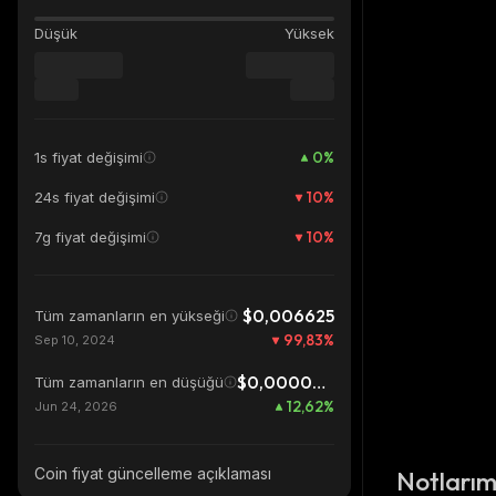
Düşük
Yüksek
0
%
1s fiyat değişimi
10
%
24s fiyat değişimi
10
%
7g fiyat değişimi
$0,006625
Tüm zamanların en yükseği
99,83
%
Sep 10, 2024
$0,00000987
Tüm zamanların en düşüğü
12,62
%
Jun 24, 2026
Coin fiyat güncelleme açıklaması
Notları