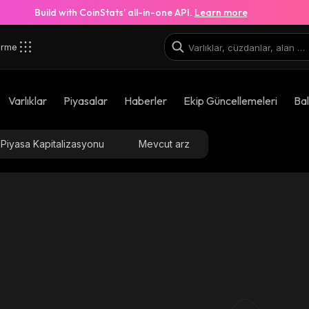
Build with CoinStats’ all-in-one API.
Learn more
irme
Varlıklar
Piyasalar
Haberler
Ekip Güncellemeleri
Bal
Piyasa Kapitalizasyonu
Mevcut arz