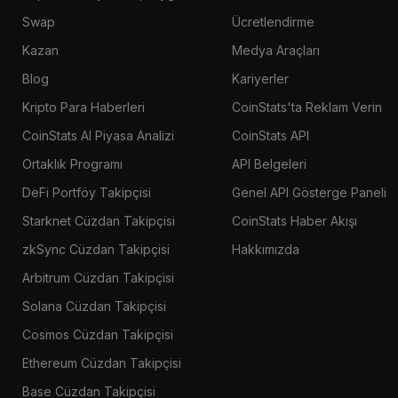
Swap
Ücretlendirme
Kazan
Medya Araçları
Blog
Kariyerler
Kripto Para Haberleri
CoinStats'ta Reklam Verin
CoinStats AI Piyasa Analizi
CoinStats API
Ortaklık Programı
API Belgeleri
DeFi Portföy Takipçisi
Genel API Gösterge Paneli
Starknet Cüzdan Takipçisi
CoinStats Haber Akışı
zkSync Cüzdan Takipçisi
Hakkımızda
Arbitrum Cüzdan Takipçisi
Solana Cüzdan Takipçisi
Cosmos Cüzdan Takipçisi
Ethereum Cüzdan Takipçisi
Base Cüzdan Takipçisi