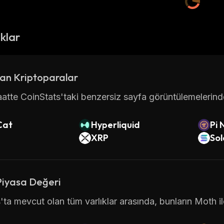
ıklar
an Kriptoparalar
atte CoinStats'taki benzersiz sayfa görüntülemelerinde 
Cat
Hyperliquid
Pi 
XRP
So
Piyasa Değeri
'ta mevcut olan tüm varlıklar arasında, bunların Moth il