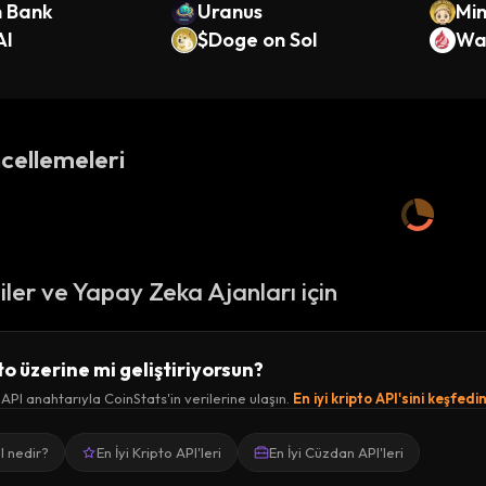
n Bank
Uranus
Mi
AI
$Doge on Sol
Wa
cellemeleri
ciler ve Yapay Zeka Ajanları için
to üzerine mi geliştiriyorsun?
 API anahtarıyla CoinStats'in verilerine ulaşın.
En iyi kripto API'sini keşfedi
I nedir?
En İyi Kripto API'leri
En İyi Cüzdan API'leri