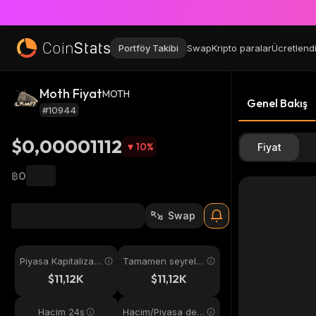
Portföy Takibi
Swap
Kripto paralar
Ücretlend
Moth Fiyat
MOTH
Genel Bakış
#10944
$0,00001112
10
%
Fiyat
฿0
Swap
Piyasa Kapitalizas
Tamamen seyreltil
yonu
miş
$11,12K
$11,12K
Hacim 24s
Hacim/Piyasa değ