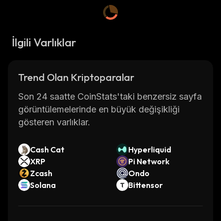
İlgili Varlıklar
Trend Olan Kriptoparalar
Son 24 saatte CoinStats'taki benzersiz sayfa
görüntülemelerinde en büyük değişikliği
gösteren varlıklar.
Cash Cat
Hyperliquid
XRP
Pi Network
Zcash
Ondo
Solana
Bittensor