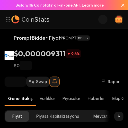
Build with CoinStats’ all-in-one API.
Learn more
PromptBidder Fiyat
PROMPT
#11352
$0,000009311
9,6
%
฿0
Swap
Rapor
Genel Bakış
Varlıklar
Piyasalar
Haberler
Ekip Gü
Fiyat
Piyasa Kapitalizasyonu
Mevcut arz