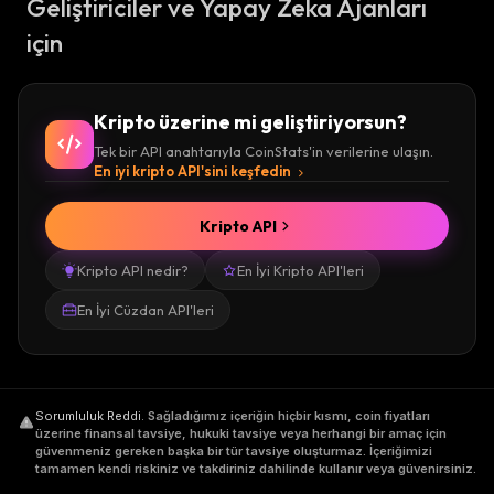
Geliştiriciler ve Yapay Zeka Ajanları
için
Kripto üzerine mi geliştiriyorsun?
Tek bir API anahtarıyla CoinStats'in verilerine ulaşın.
En iyi kripto API'sini keşfedin
Kripto API
Kripto API nedir?
En İyi Kripto API'leri
En İyi Cüzdan API'leri
Sorumluluk Reddi
.
Sağladığımız içeriğin hiçbir kısmı, coin fiyatları
üzerine finansal tavsiye, hukuki tavsiye veya herhangi bir amaç için
güvenmeniz gereken başka bir tür tavsiye oluşturmaz. İçeriğimizi
tamamen kendi riskiniz ve takdiriniz dahilinde kullanır veya güvenirsiniz.