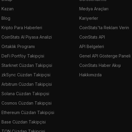
Kazan
Medya Araçları
Blog
Kariyerler
Kripto Para Haberleri
CoinStats'ta Reklam Verin
CoinStats AI Piyasa Analizi
CoinStats API
Ortaklık Programı
API Belgeleri
DeFi Portföy Takipçisi
Genel API Gösterge Paneli
Starknet Cüzdan Takipçisi
CoinStats Haber Akışı
zkSync Cüzdan Takipçisi
Hakkımızda
Arbitrum Cüzdan Takipçisi
Solana Cüzdan Takipçisi
Cosmos Cüzdan Takipçisi
Ethereum Cüzdan Takipçisi
Base Cüzdan Takipçisi
TON Cüzdan Takipçisi