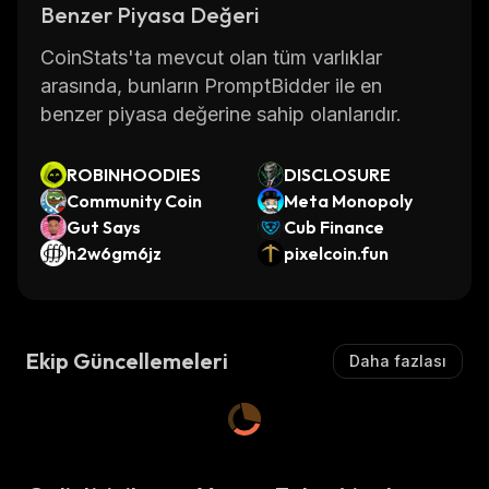
Benzer Piyasa Değeri
CoinStats'ta mevcut olan tüm varlıklar
arasında, bunların PromptBidder ile en
benzer piyasa değerine sahip olanlarıdır.
ROBINHOODIES
DISCLOSURE
Community Coin
Meta Monopoly
Gut Says
Cub Finance
h2w6gm6jz
pixelcoin.fun
Ekip Güncellemeleri
Daha fazlası