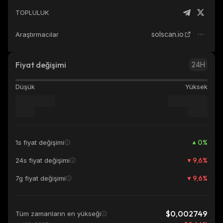
TOPLULUK
solscan.io
Araştırmacılar
Fiyat değişimi
24H
Düşük
Yüksek
0
%
1s fiyat değişimi
9,6
%
24s fiyat değişimi
9,6
%
7g fiyat değişimi
$0,002749
Tüm zamanların en yükseği