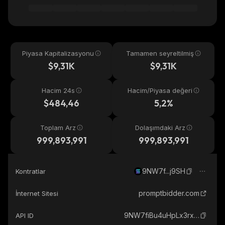
Piyasa Kapitalizasyonu
Tamamen seyreltilmiş
$9,31K
$9,31K
Hacim 24s
Hacim/Piyasa değeri
$484,46
5,2%
Toplam Arz
Dolaşımdaki Arz
999,893,991
999,893,991
9NW7f...j9SH
Kontratlar
promptbidder.com
İnternet Sitesi
9NW7fiBu4uHpLx3rxiMccucyKwADwuptTpb8z2YYj9SH_solana
API ID