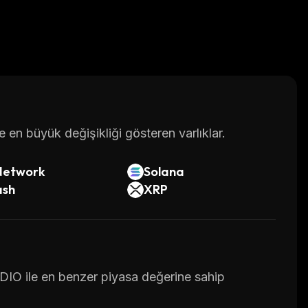
en büyük değişikliği gösteren varlıklar.
Network
Solana
ash
XRP
RDIO ile en benzer piyasa değerine sahip