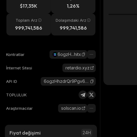
eri
$17,35K
1,26%
Toplam Arz
Dolaşımdaki Arz
999,741,586
999,741,586
6ogzH...hitx
Kontratlar
retardio.xyz
İnternet Sitesi
6ogzHhzdrQr9Pgv6hZ2MNze7UrzBMAFyBBWUYp1Fhitx_solana
API ID
TOPLULUK
solscan.io
Araştırmacılar
Fiyat değişimi
24H