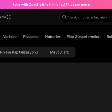
Build with CoinStats’ all-in-one API.
Learn more
irme
Varlıklar
Piyasalar
Haberler
Ekip Güncellemeleri
Bal
Piyasa Kapitalizasyonu
Mevcut arz