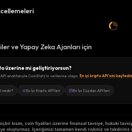
cellemeleri
ciler ve Yapay Zeka Ajanları için
to üzerine mi geliştiriyorsun?
 API anahtarıyla CoinStats'in verilerine ulaşın.
En iyi kripto API'sini keşfedi
I nedir?
En İyi Kripto API'leri
En İyi Cüzdan API'leri
hiçbir kısmı, coin fiyatları üzerine finansal tavsiye, hukuki tavs
e oluşturmaz. İçeriğimizi tamamen kendi riskiniz ve takdiriniz d