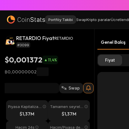
Portföy Takibi
Swap
Kripto paralar
Ücretlend
RETARDIO Fiyat
RETARDIO
Genel Bakış
#3099
$0,001372
11,4
%
Fiyat
฿0,00000002
Swap
Piyasa Kapitalizas
Tamamen seyreltil
yonu
miş
$1,37M
$1,37M
Hacim 24s
Hacim/Piyasa değ