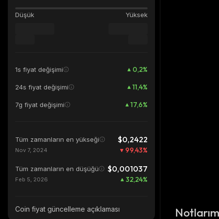
Düşük
Yüksek
0,2
%
1s fiyat değişimi
11,4
%
24s fiyat değişimi
17,6
%
7g fiyat değişimi
$0,2422
Tüm zamanların en yükseği
99,43
%
Nov 7, 2024
$0,001037
Tüm zamanların en düşüğü
32,24
%
Feb 5, 2026
Coin fiyat güncelleme açıklaması
Notları