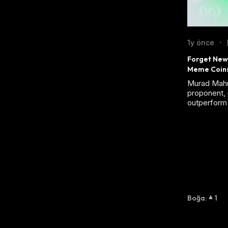
1y önce
•
Forget New
Meme Coin
Murad Mahm
proponent, 
outperform 
Boğa
:
1