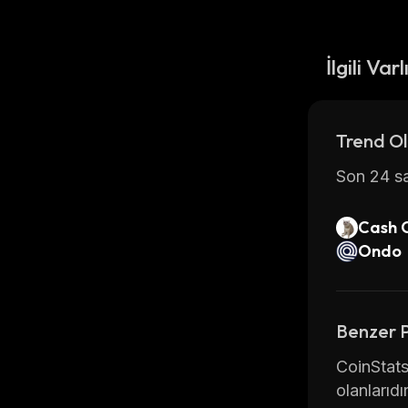
İlgili Varl
Trend Ol
Son 24 sa
Cash 
Ondo
Benzer 
CoinStats
olanlarıdır