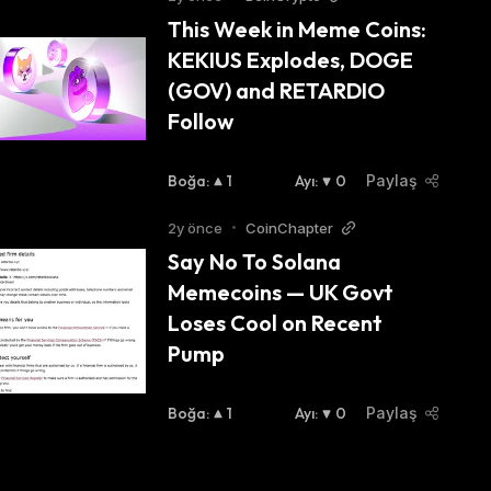
This Week in Meme Coins: 
KEKIUS Explodes, DOGE 
(GOV) and RETARDIO 
Follow
Boğa
:
1
Ayı
:
0
Paylaş
2y önce
•
CoinChapter
Say No To Solana 
Memecoins — UK Govt 
Loses Cool on Recent 
Pump
Boğa
:
1
Ayı
:
0
Paylaş