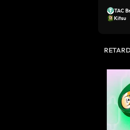
TAC B
C)
Kitsu
RETARD