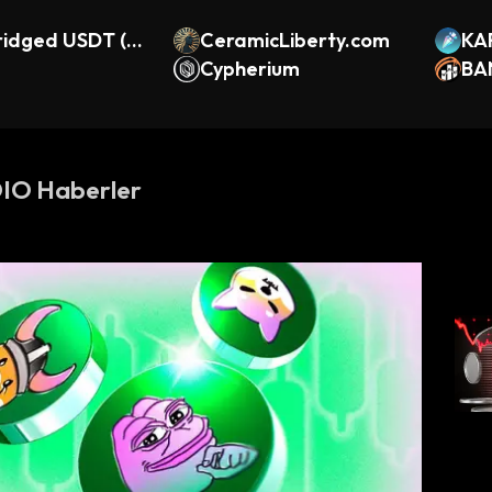
ridged USDT (TA
CeramicLiberty.com
KA
Cypherium
BA
IO Haberler