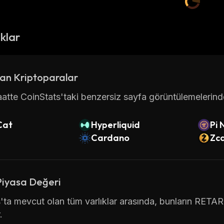
ıklar
an Kriptoparalar
atte CoinStats'taki benzersiz sayfa görüntülemelerinde 
Cat
Hyperliquid
Pi 
Cardano
Zc
Piyasa Değeri
'ta mevcut olan tüm varlıklar arasında, bunların RETA
.