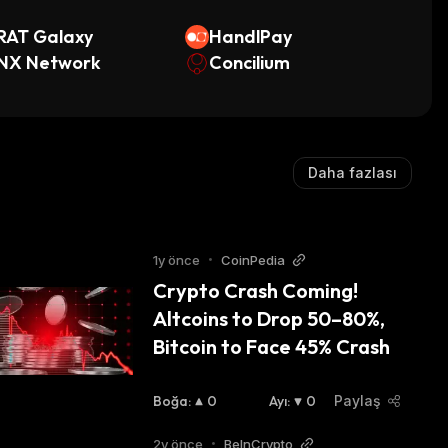
RAT Galaxy
HandlPay
NX Network
Concilium
Daha fazlası
1y önce
•
CoinPedia
Crypto Crash Coming! 
Altcoins to Drop 50–80%, 
Bitcoin to Face 45% Crash
Boğa
:
0
Ayı
:
0
Paylaş
2y önce
•
BeInCrypto