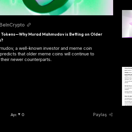
BeInCrypto
 Tokens—Why Murad Mahmudov is Betting on Older 
s?
udov, a well-known investor and meme coin
predicts that older meme coins will continue to
their newer counterparts.
Ayı
:
0
Paylaş