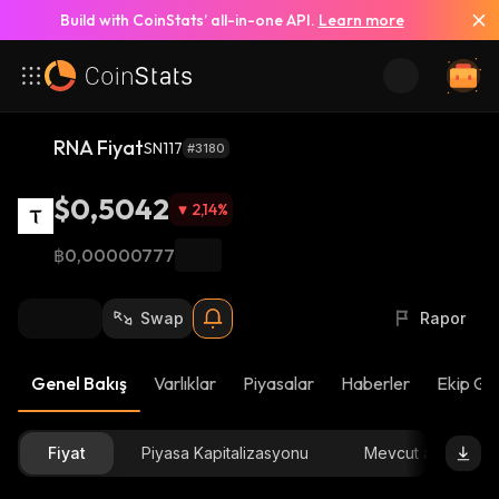
Build with CoinStats’ all-in-one API.
Learn more
RNA Fiyat
SN117
#3180
$0,5042
2,14
%
฿0,00000777
Swap
Rapor
Genel Bakış
Varlıklar
Piyasalar
Haberler
Ekip Gü
Fiyat
Piyasa Kapitalizasyonu
Mevcut arz