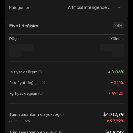
Artificial Intelligence (AI)
Kategoriler
Fiyat değişimi
24H
Düşük
Yüksek
0,06
%
1s fiyat değişimi
2,14
%
24s fiyat değişimi
49,12
%
7g fiyat değişimi
$4.712,79
Tüm zamanların en yükseği
99,99
%
Jul 24, 2025
$0,4792
Tüm zamanların en düşüğü