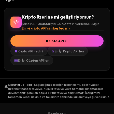
Kripto üzerine mi geliştiriyorsun?
Tek bir API anahtarıyla CoinStats'in verilerine ulaşın.
En iyi kripto API'sini keşfedin
Kripto API
Kripto API nedir?
En İyi Kripto API'leri
En İyi Cüzdan API'leri
Sorumluluk Reddi
.
Sağladığımız içeriğin hiçbir kısmı, coin fiyatları
üzerine finansal tavsiye, hukuki tavsiye veya herhangi bir amaç için
güvenmeniz gereken başka bir tür tavsiye oluşturmaz. İçeriğimizi
tamamen kendi riskiniz ve takdiriniz dahilinde kullanır veya güvenirsiniz.
Bizimle kalın