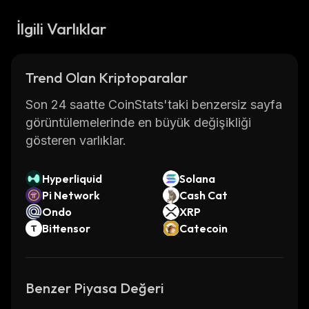
İlgili Varlıklar
Trend Olan Kriptoparalar
Son 24 saatte CoinStats'taki benzersiz sayfa
görüntülemelerinde en büyük değişikliği
gösteren varlıklar.
Hyperliquid
Solana
Pi Network
Cash Cat
Ondo
XRP
Bittensor
Catecoin
Benzer Piyasa Değeri