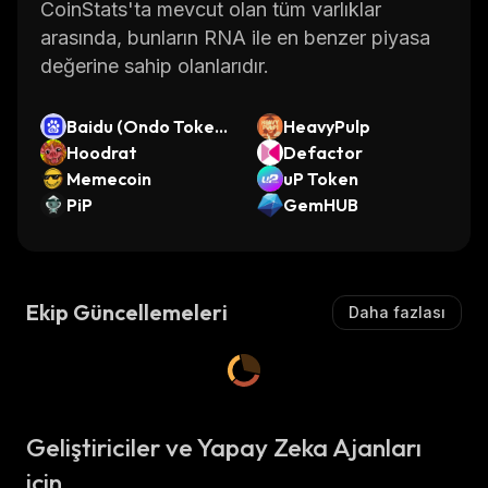
CoinStats'ta mevcut olan tüm varlıklar
arasında, bunların RNA ile en benzer piyasa
değerine sahip olanlarıdır.
Baidu (Ondo Tokeni
HeavyPulp
zed Stock)
Hoodrat
Defactor
Memecoin
uP Token
PiP
GemHUB
Ekip Güncellemeleri
Daha fazlası
Geliştiriciler ve Yapay Zeka Ajanları
için