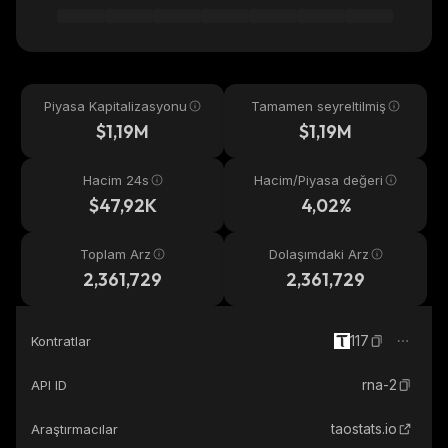
Piyasa Kapitalizasyonu
Tamamen seyreltilmiş
$1,19M
$1,19M
Hacim 24s
Hacim/Piyasa değeri
$47,92K
4,02%
Toplam Arz
Dolaşımdaki Arz
2,361,729
2,361,729
117
Kontratlar
rna-2
API ID
taostats.io
Araştırmacılar