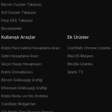
Bitcoin Cüzdan Takipçisi
SUI Cüzdan Takipçisi
Perp DEX Takipçisi
Ekosistemler
Kullanışlı Araçlar
Ek Ürünler
Kripto Para Getirisi Hesaplama Aracı
CoinStats Chrome Uzantısı
Getiri Hesaplama Aracı
MacOS Bileşeni
Geçici Kayıp Hesaplayıcı
Mozilla Uzantısı
Kripto Dönüştürücü
Apple TV
Bitcoin Gökkuşağı Grafiği
Ethereum Gökkuşağı Grafiği
Kripto Korku ve Hırs Endeksi
CoinStats Widget'ları
24s Kripto Para Piyasası Raporu