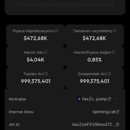
Piyasa Kapitalizasyonu
Tamamen seyreltilmiş
$472,68K
$472,68K
Hacim 24s
Hacim/Piyasa değeri
$4,04K
0,85%
Toplam Arz
Dolaşımdaki Arz
999,375,401
999,375,401
VaxZx...pump
Kontratlar
spinning.cat
İnternet Sitesi
VaxZxmFXV8tmsd72hUn22ex6GFzZ5uq9DVJ5wA5pump_solana
API ID