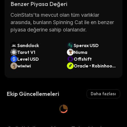
Benzer Piyasa Değeri
CoinStats'ta mevcut olan tüm varlıklar
arasında, bunların Spinning Cat ile en benzer
piyasa değerine sahip olanlarıdır.
Sandclock
Sperax USD
Tarot V1
Niuma
Level USD
Offshift
wiwiwi
Oracle • Robinhood
Token
Ekip Güncellemeleri
Daha fazlası