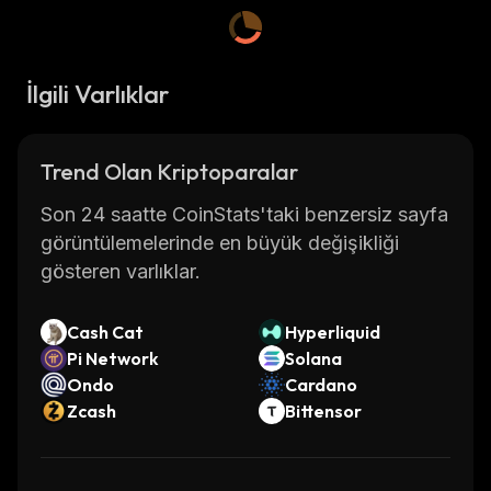
İlgili Varlıklar
Trend Olan Kriptoparalar
Son 24 saatte CoinStats'taki benzersiz sayfa
görüntülemelerinde en büyük değişikliği
gösteren varlıklar.
Cash Cat
Hyperliquid
Pi Network
Solana
Ondo
Cardano
Zcash
Bittensor