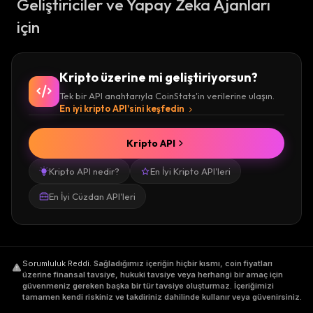
Geliştiriciler ve Yapay Zeka Ajanları
için
Kripto üzerine mi geliştiriyorsun?
Tek bir API anahtarıyla CoinStats'in verilerine ulaşın.
En iyi kripto API'sini keşfedin
Kripto API
Kripto API nedir?
En İyi Kripto API'leri
En İyi Cüzdan API'leri
Sorumluluk Reddi
.
Sağladığımız içeriğin hiçbir kısmı, coin fiyatları
üzerine finansal tavsiye, hukuki tavsiye veya herhangi bir amaç için
güvenmeniz gereken başka bir tür tavsiye oluşturmaz. İçeriğimizi
tamamen kendi riskiniz ve takdiriniz dahilinde kullanır veya güvenirsiniz.