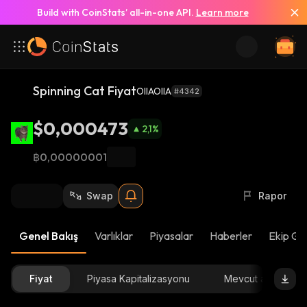
Build with CoinStats’ all-in-one API.
Learn more
Spinning Cat Fiyat
OIIAOIIA
#4342
$0,000473
2,1
%
฿0,00000001
Swap
Rapor
Genel Bakış
Varlıklar
Piyasalar
Haberler
Ekip Gü
Fiyat
Piyasa Kapitalizasyonu
Mevcut arz