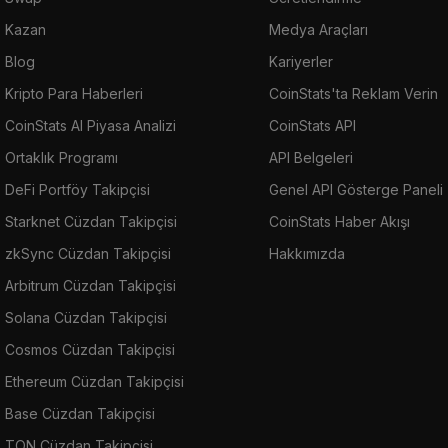
Kazan
Medya Araçları
Blog
Kariyerler
Kripto Para Haberleri
CoinStats'ta Reklam Verin
CoinStats AI Piyasa Analizi
CoinStats API
Ortaklık Programı
API Belgeleri
DeFi Portföy Takipçisi
Genel API Gösterge Paneli
Starknet Cüzdan Takipçisi
CoinStats Haber Akışı
zkSync Cüzdan Takipçisi
Hakkımızda
Arbitrum Cüzdan Takipçisi
Solana Cüzdan Takipçisi
Cosmos Cüzdan Takipçisi
Ethereum Cüzdan Takipçisi
Base Cüzdan Takipçisi
TON Cüzdan Takipçisi