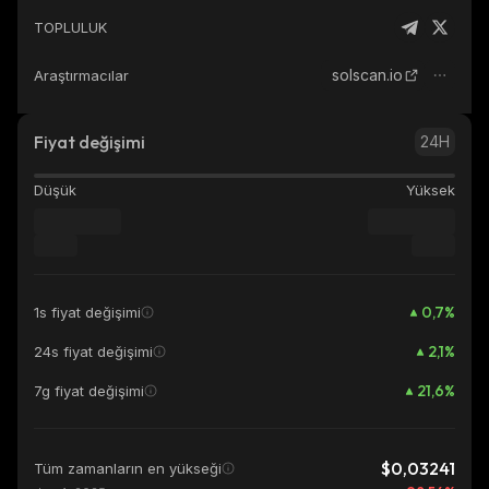
TOPLULUK
solscan.io
Araştırmacılar
Fiyat değişimi
24H
Düşük
Yüksek
0,7
%
1s fiyat değişimi
2,1
%
24s fiyat değişimi
21,6
%
7g fiyat değişimi
$0,03241
Tüm zamanların en yükseği