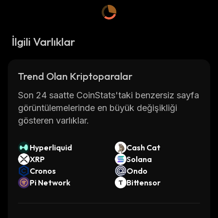
İlgili Varlıklar
Trend Olan Kriptoparalar
Son 24 saatte CoinStats'taki benzersiz sayfa
görüntülemelerinde en büyük değişikliği
gösteren varlıklar.
Hyperliquid
Cash Cat
XRP
Solana
Cronos
Ondo
Pi Network
Bittensor