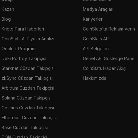
Kazan
Medya Araçları
Blog
Kariyerler
Kripto Para Haberleri
CoinStats'ta Reklam Verin
CoinStats AI Piyasa Analizi
CoinStats API
Ortaklık Programı
API Belgeleri
DeFi Portföy Takipçisi
Genel API Gösterge Paneli
Starknet Cüzdan Takipçisi
CoinStats Haber Akışı
zkSync Cüzdan Takipçisi
Hakkımızda
Arbitrum Cüzdan Takipçisi
Solana Cüzdan Takipçisi
Cosmos Cüzdan Takipçisi
Ethereum Cüzdan Takipçisi
Base Cüzdan Takipçisi
TON Cüzdan Takipçisi