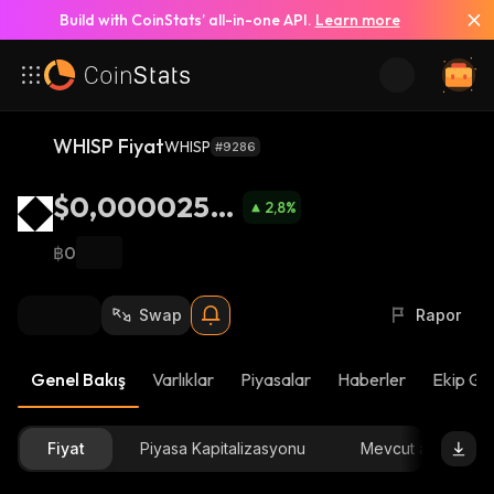
Build with CoinStats’ all-in-one API.
Learn more
WHISP Fiyat
WHISP
#9286
$0,0000250
2,8
%
9
฿0
Swap
Rapor
Genel Bakış
Varlıklar
Piyasalar
Haberler
Ekip Gü
Fiyat
Piyasa Kapitalizasyonu
Mevcut arz