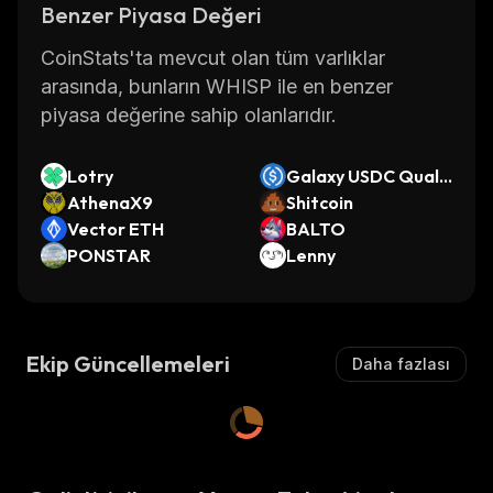
Benzer Piyasa Değeri
CoinStats'ta mevcut olan tüm varlıklar
arasında, bunların WHISP ile en benzer
piyasa değerine sahip olanlarıdır.
Lotry
Galaxy USDC Qualit
AthenaX9
y (Base)
Shitcoin
Vector ETH
BALTO
PONSTAR
Lenny
Ekip Güncellemeleri
Daha fazlası