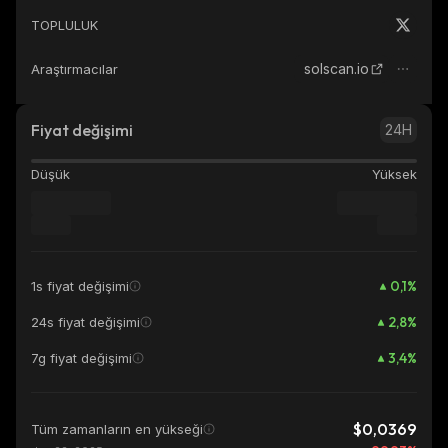
TOPLULUK
solscan.io
Araştırmacılar
Fiyat değişimi
24H
Düşük
Yüksek
0,1
%
1s fiyat değişimi
2,8
%
24s fiyat değişimi
3,4
%
7g fiyat değişimi
$0,0369
Tüm zamanların en yükseği