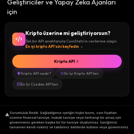
Geliştiriciler ve Yapay Zeka Ajanları
için
Kripto üzerine mi geliştiriyorsun?
Tek bir API anahtarıyla CoinStats'in verilerine ulaşın.
En iyi kripto API'sini keşfedin
Kripto API
Kripto API nedir?
En İyi Kripto API'leri
En İyi Cüzdan API'leri
Sorumluluk Reddi
.
Sağladığımız içeriğin hiçbir kısmı, coin fiyatları
üzerine finansal tavsiye, hukuki tavsiye veya herhangi bir amaç için
güvenmeniz gereken başka bir tür tavsiye oluşturmaz. İçeriğimizi
tamamen kendi riskiniz ve takdiriniz dahilinde kullanır veya güvenirsiniz.