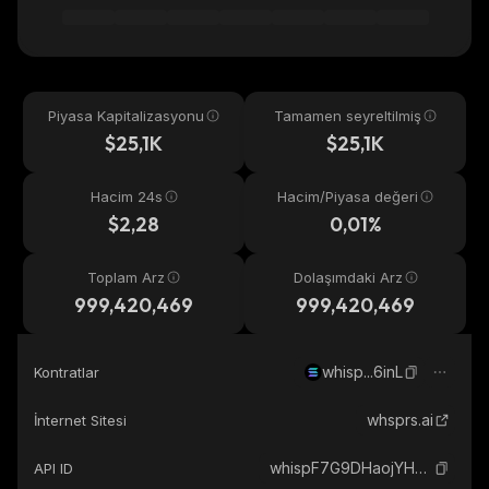
Piyasa Kapitalizasyonu
Tamamen seyreltilmiş
$25,1K
$25,1K
Hacim 24s
Hacim/Piyasa değeri
$2,28
0,01%
Toplam Arz
Dolaşımdaki Arz
999,420,469
999,420,469
whisp...6inL
Kontratlar
whsprs.ai
İnternet Sitesi
whispF7G9DHaojYHe2cdhRX5EMJzGBdqq7R57kL6inL_solana
API ID