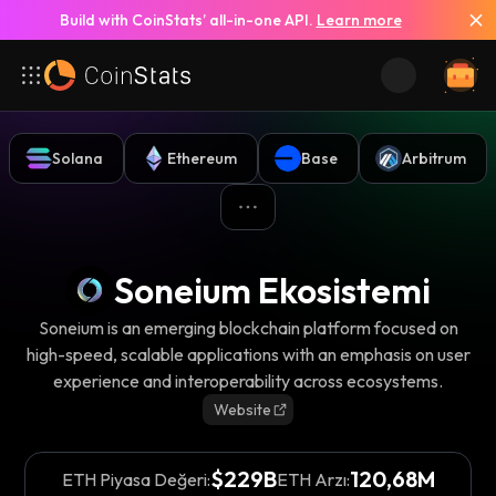
Build with CoinStats’ all-in-one API.
Learn more
Solana
Ethereum
Base
Arbitrum
Soneium Ekosistemi
Soneium is an emerging blockchain platform focused on
high-speed, scalable applications with an emphasis on user
experience and interoperability across ecosystems.
Website
$229B
120,68M
ETH Piyasa Değeri:
ETH Arzı: