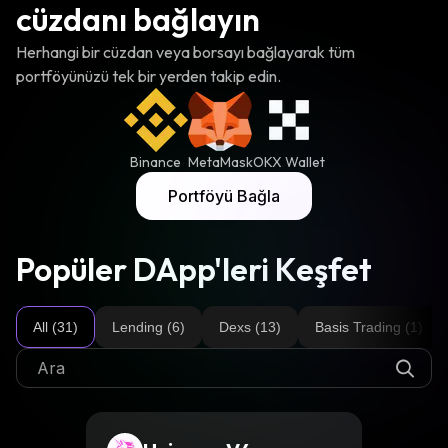
cüzdanı bağlayın
Herhangi bir cüzdan veya borsayı bağlayarak tüm
portföyünüzü tek bir yerden takip edin.
Binance
MetaMask
OKX Wallet
Portföyü Bağla
Popüler DApp'leri Keşfet
All (31)
Lending (6)
Dexs (13)
Basis Trading (1)