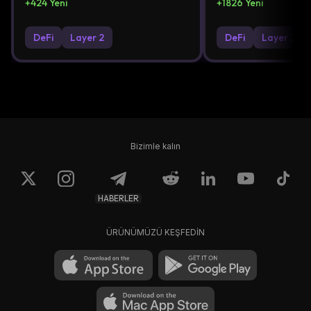
+
424
Yeni
+
1826
Yeni
DeFi
Layer 2
DeFi
Layer 2
Bizimle kalın
HABERLER
ÜRÜNÜMÜZÜ KEŞFEDİN