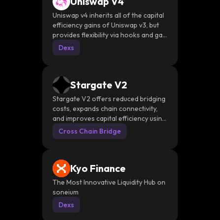
Uniswap V4
Uniswap v4 inherits all of the capital
efficiency gains of Uniswap v3, but
provides flexibility via hooks and gas
optimizations across the entire
Dexs
lifecycle
Stargate V2
Stargate V2 offers reduced bridging
costs, expands chain connectivity,
and improves capital efficiency using
transaction batching, Hydra, and an
Cross Chain Bridge
AI-driven Planning Module (AIPM).
Kyo Finance
The Most Innovative Liquidity Hub on
soneium
Dexs