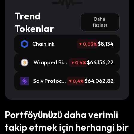
Trend
Daha
Tokenlar
fazlası
Chainlink
$8,134
0,03
%
Wrapped Bitc
$64.156,22
0,4
%
oin
Solv Protocol
$64.062,82
0,4
%
BTC
Portföyünüzü daha verimli
takip etmek için herhangi bir