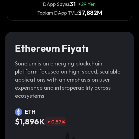
31
DApp Sayısı:
+
29
Yeni
$7,882M
Toplam DApp TVL:
Ethereum Fiyatı
Soneium is an emerging blockchain
platform focused on high-speed, scalable
applications with an emphasis on user
experience and interoperability across
ecosystems.
ETH
$1,896K
0,57
%