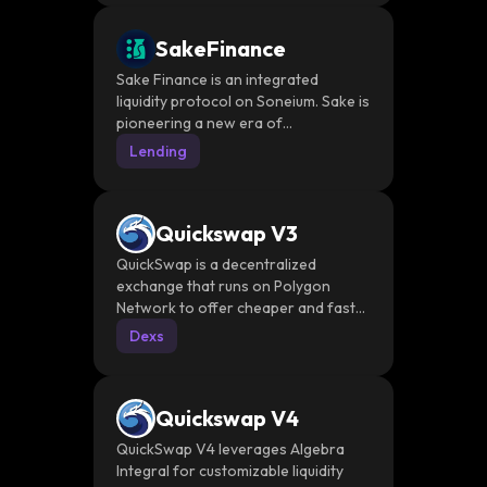
SakeFinance
Sake Finance is an integrated
liquidity protocol on Soneium. Sake is
pioneering a new era of
decentralized finance, where
Lending
different modules work together
seamlessly to provide the smoothest
user experience
Quickswap V3
QuickSwap is a decentralized
exchange that runs on Polygon
Network to offer cheaper and faster
transactions. Its automated market
Dexs
maker integrates upgradeable smart
contracts on Ethereum and renders
intermediaries obsolete. The
Quickswap V4
exchange is based on open-source
software and prioritizes
QuickSwap V4 leverages Algebra
decentralization, censorship
Integral for customizable liquidity
resistance and security. It benefits