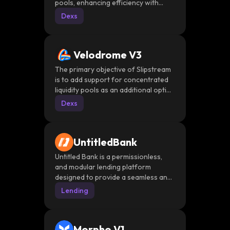
pools, enhancing efficiency with
from ultra-low gas prices compared
lower gas costs and supports
Dexs
to Ethereum, as well as fast and
features like dynamic fees.
simple trading execution
Velodrome V3
The primary objective of Slipstream
is to add support for concentrated
liquidity pools as an additional option
on top of our existing sAMM and
Dexs
vAMM models in a way that uniquely
leverages the Velodrome flywheel.
UntitledBank
Untitled Bank is a permissionless,
and modular lending platform
designed to provide a seamless and
inclusive experience for all users
Lending
Morpho V1