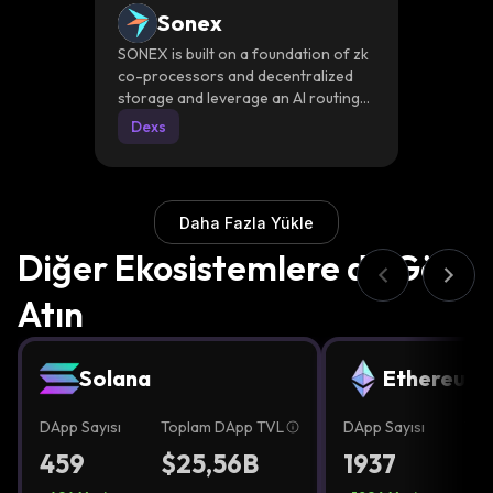
Sonex
SONEX is built on a foundation of zk
co-processors and decentralized
storage and leverage an AI routing
terminal to deliver investment
Dexs
strategies.Designed to meet diverse
trading needs, SONEX is set to
evolve into a comprehensive Alpha
Hunting Ecosystem Aggregator,
Daha Fazla Yükle
empowering users to stay ahead in
the ever-evolving DeFi landscape
Diğer Ekosistemlere de Göz
Atın
Solana
Ethereum
DApp Sayısı
Toplam DApp TVL
DApp Sayısı
Top
459
$25,56B
1937
$2