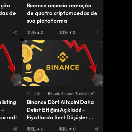
ção 
Binance anuncia remoção 
as de 
de quatro criptomoedas de 
sua plataforma
看涨
:
0
看跌
:
0
1月 之前
•
Bitcoin Sistemi Turkish
isting 
Binance Dört Altcoini Daha 
– 
Delist Ettiğini Açıkladı! – 
curred!
Fiyatlarda Sert Düşüşler 
Yaşandı!
看涨
:
0
看跌
:
0