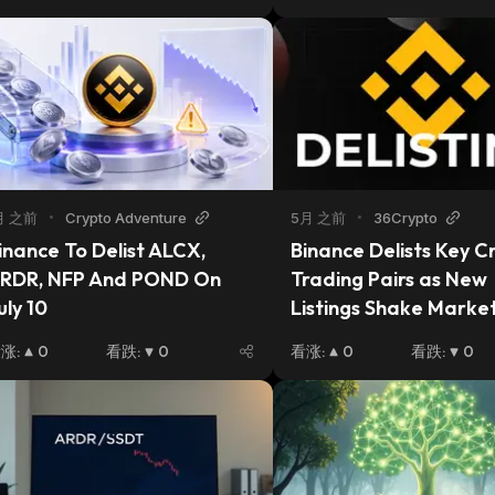
月 之前
•
Crypto Adventure
5月 之前
•
36Crypto
inance To Delist ALCX, 
Binance Delists Key Cr
RDR, NFP And POND On 
Trading Pairs as New 
uly 10
Listings Shake Marke
看涨
:
0
看跌
:
0
看涨
:
0
看跌
:
0