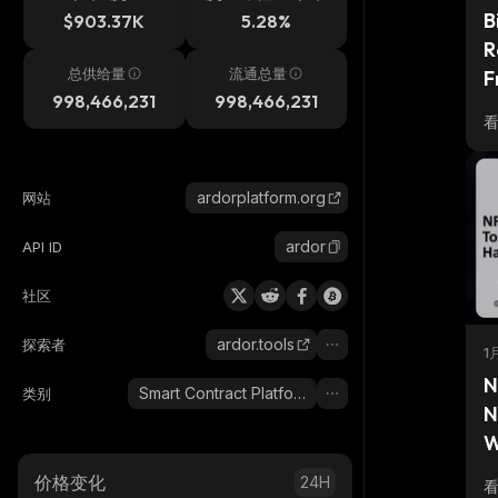
B
$903.37K
5.28%
R
总供给量
流通总量
F
998,466,231
998,466,231
S
ardorplatform.org
网站
ardor
API ID
社区
ardor.tools
探索者
1
N
Smart Contract Platform
类别
N
W
价格变化
24H