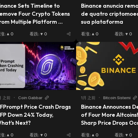
inance Sets Timeline to 
Binance anuncia remo
emove Four Crypto Tokens 
de quatro criptomoed
rom Multiple Platform 
sua plataforma
ervices
看涨
:
0
看跌
:
0
看涨
:
0
看跌
:
0
月 之前
•
Coin Gabbar
1月 之前
•
Bitcoin Sistemi
FPrompt Price Crash Drags 
Binance Announces Del
FP Down 24% Today, 
of Four More Altcoins! 
hat’s Next?
Sharp Price Drops Oc
看涨
:
0
看跌
:
0
看涨
:
0
看跌
:
0