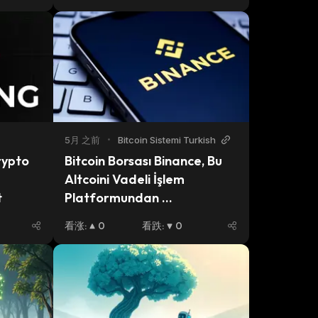
5月 之前
•
Bitcoin Sistemi Turkish
ypto 
Bitcoin Borsası Binance, Bu 
Altcoini Vadeli İşlem 
t
Platformundan 
Kaldıracağını Açıkladı! İşte 
看涨
:
0
看跌
:
0
Detaylar