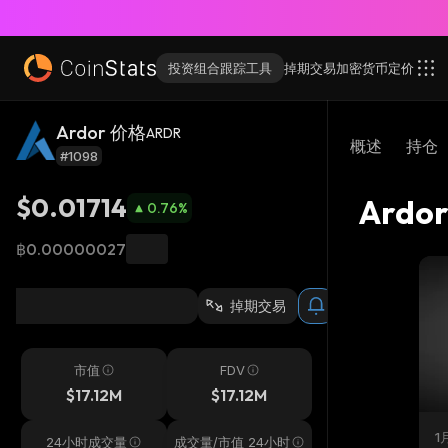
投资组合跟踪工具
掉期交易
加密货币
定价
Ardor 价格
ARDR
概述
持仓
#1098
$0.01714
Ardo
0.76
%
฿0.00000027
掉期交易
市值
FDV
$17.12M
$17.12M
1
24小时成交量
成交量/市值 24小时