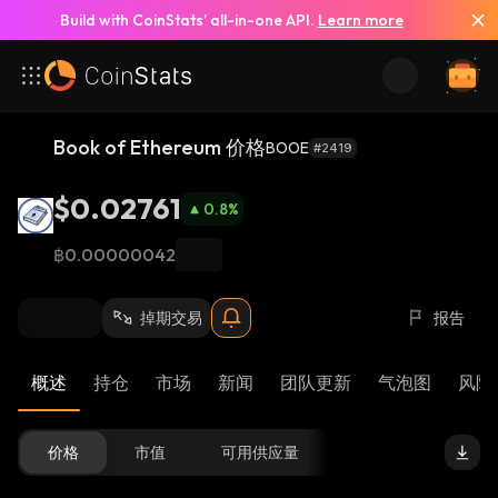
Build with CoinStats’ all-in-one API.
Learn more
Book of Ethereum 价格
BOOE
#2419
$0.02761
0.8
%
฿0.00000042
掉期交易
报告
概述
持仓
市场
新闻
团队更新
气泡图
风险 
价格
市值
可用供应量