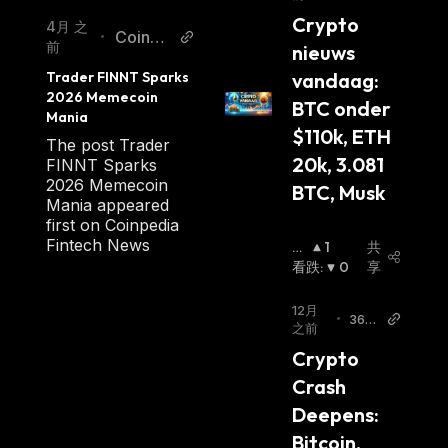
azine.
Crypto 
nl
4月 之
CoinPe
•
前
nieuws 
dia
Trader FINNT Sparks 
vandaag: 
2026 Memecoin 
BTC onder 
Mania
$110k, ETH 
The post Trader
20k, 3.081 
FINNT Sparks
2026 Memecoin
BTC, Musk
Mania appeared
first on Coinpedia
Fintech News
看
1
共
涨
看跌
:
:
0
享
12月
•
36C
之前
rypt
Crypto 
o
Crash 
Deepens: 
Bitcoin, 