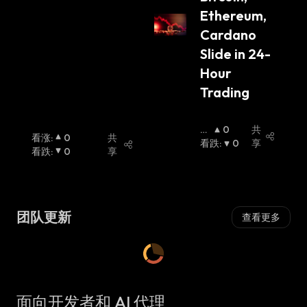
Ethereum, 
Cardano 
Slide in 24-
Hour 
Trading
看
0
共
看涨
:
0
共
涨
看跌
:
:
0
享
看跌
:
0
享
团队更新
查看更多
面向开发者和 AI 代理