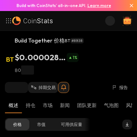
Build with CoinStats’ all-in-one API.
Learn more
Build Together 价格
BT
#8938
$0.0000286
1
%
3
฿0
掉期交易
报告
概述
持仓
市场
新闻
团队更新
气泡图
风险 
价格
市值
可用供应量