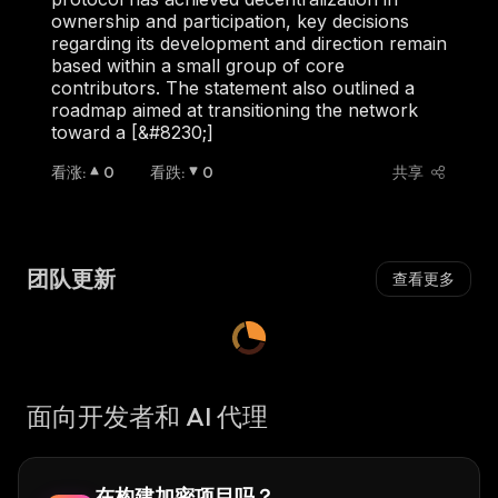
ownership and participation, key decisions
regarding its development and direction remain
based within a small group of core
contributors. The statement also outlined a
roadmap aimed at transitioning the network
toward a [&#8230;]
看涨
:
0
看跌
:
0
共享
团队更新
查看更多
面向开发者和 AI 代理
在构建加密项目吗？