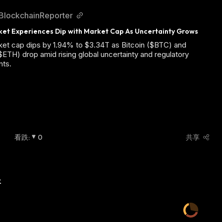
BlockchainReporter
et Experiences Dip with Market Cap As Uncertainty Grows
et cap dips by 1.94% to $3.34T as Bitcoin ($BTC) and
ETH) drop amid rising global uncertainty and regulatory
ts.
看跌
:
0
共享
新