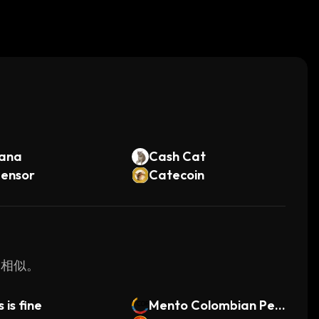
。
lana
Cash Cat
tensor
Catecoin
最为相似。
s is fine
Mento Colombian Pes