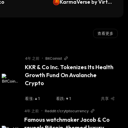
ko
o
KarmaVerse by Virtua
ls
查看更多
4年 之前
•
BitCoinist
KKR & Co Inc. Tokenizes Its Health 
Growth Fund On Avalanche 
Crypto
看涨
:
1
看跌
:
1
共享
4年 之前
•
Reddit r/crytptocurrency
Famous watchmaker Jacob & Co 
reveals Bitcoin-themed luxury 