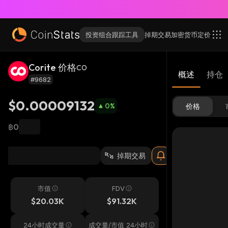
投资组合跟踪工具
掉期交易
加密货币
定价
Corite 价格
CO
概述
持仓
#9682
$0.00009132
0
%
价格
฿0
掉期交易
市值
FDV
$20.03K
$91.32K
24小时成交量
成交量/市值 24小时