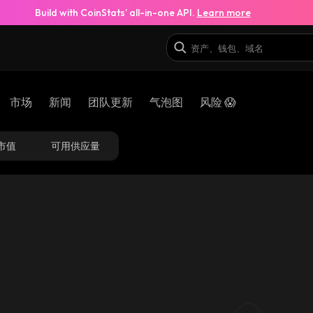
Build with CoinStats’ all-in-one API.
Learn more
市场
新闻
团队更新
气泡图
风险 😱
市值
可用供应量