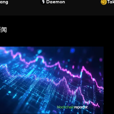
ang
Daemon
Ta
 新闻