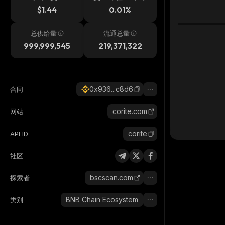
$1.44
0.01%
总供给量
流通总量
999,999,545
219,371,322
0x936...c8d6
合同
corite.com
网站
corite
API ID
社区
bscscan.com
探索者
BNB Chain Ecosystem
类别