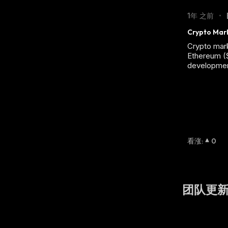
1年 之前
•
Crypto Mark
Crypto mark
Ethereum ($
developmen
看涨
:
0
团队更