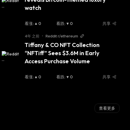
watch
看涨
:
0
看跌
:
0
共享
4年 之前
•
Reddit r/ethereum
Tiffany & CO NFT Collection 
“NFTiff” Sees $3.6M in Early 
Access Purchase Volume
看涨
:
0
看跌
:
0
共享
查看更多