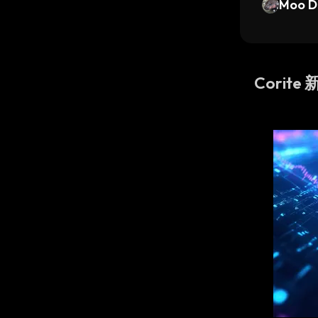
Moo D
Corite