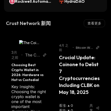
Rockwell Automati
HydraDAO
on (Ondo Tokenize
d)
Crust Network 新闻
查看更多
4月 之
•
Bitcoin Worl
前
d
3月
The Coi
•
Crucial Update: 
之前
n Repub
Coinone to Delist 
Cho‌o‌sing Best 
lic
Cr‌ypto Wal‌let in 
7 
2026: Ha‌‌rd‌w‌‌ar‌e vs 
Cryptocurrencies 
Ho‌t vs Cu‌‌stod‌ial
Including CLBK on 
Ke‌y Insight‌s:
May 18, 2025
Cho‌osing the righ‌t
cryp‌‌to wal‌le‌t is
one of th‌e most
看涨
:
0
共
important
看跌
:
0
享