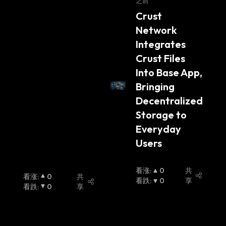
之前
nReporte
Crust 
r
Network 
Integrates 
Crust Files 
Into Base App, 
Bringing 
Decentralized 
Storage to 
Everyday 
Users
看涨
:
0
共
看涨
:
0
共
看跌
:
0
享
看跌
:
0
享