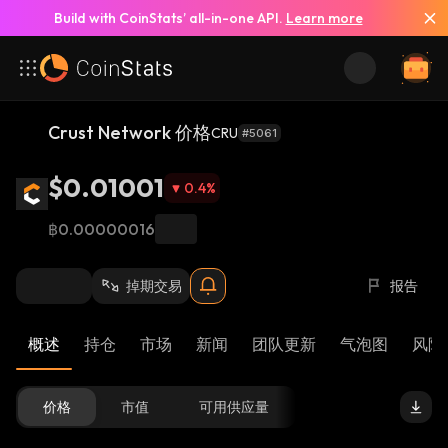
Build with CoinStats’ all-in-one API.
Learn more
Crust Network 价格
CRU
#5061
$0.01001
0.4
%
฿0.00000016
掉期交易
报告
概述
持仓
市场
新闻
团队更新
气泡图
风险 
价格
市值
可用供应量