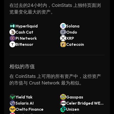
while ensuring user privacy is maintained.
在过去的24小时内，CoinStats 上独特页面浏
With its innovative sharding technology, low
览量变化最大的资产。
transaction fees, and advanced privacy
features, it’s no wonder why so many
Hyperliquid
Solana
developers are turning to the Crust Network
Cash Cat
Ondo
for their dApp development needs.
Pi Network
XRP
Bittensor
Catecoin
相似的市值
在 CoinStats 上可用的所有资产中，这些资产
的市值与 Crust Network 最为相似。
Yield Yak
Gasspas
Solaris AI
Celer Bridged WET
Owlto Finance
H (Astar)
Unizen