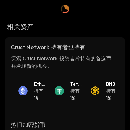
innovative sharding technology that allows for
horizontal scaling of the network. This means
that transactions can be processed faster as
相关资产
more nodes join the network. Additionally, the
platform offers advanced privacy features
such as zero-knowledge proofs and ring
Crust Network 持有者也持有
signatures which help keep user data secure.
The Crust Network has been designed with
探索 Crust Network 投资者常持有的备选币，
developers in mind, providing them with an
并发现新的机会。
easy-to-use development environment for
building distributed applications (dApps).
Ether
Teth
BNB
Developers can use various programming
eum
持有
er
持有
持有
languages such as Solidity or Rust to create
1%
1%
1%
dApps on top of the Crust Network.
Overall, the Crust Network provides a robust
platform for developers looking to build
secure and scalable distributed applications
热门加密货币