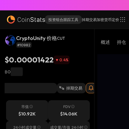
投资组合跟踪工具
掉期交易
加密货币
定价
CryptoUnity 价格
CUT
概述
持仓
#10982
$0.00001422
0.4
%
฿0
掉期交易
市值
FDV
$10.92K
$14.06K
24小时成交量
成交量/市值 24小时