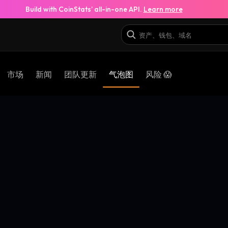
Build with CoinStats’ all-in-one API.
Learn more
市场
新闻
团队更新
气泡图
风险 😱