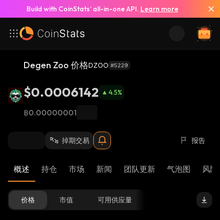
Build with CoinStats’ all-in-one API.
Learn more
Degen Zoo 价格
DZOO
#5229
$0.0006142
4.5
%
฿0.00000001
掉期交易
报告
概述
持仓
市场
新闻
团队更新
气泡图
风险 
价格
市值
可用供应量