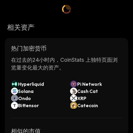
cryptocurrencies like Bitcoin (BTC), Ethereum
(ETH), Litecoin (LTC) and more. It offers a
secure environment for users to trade with
相关资产
each other without the need for any third-
party intermediaries. The platform also
provides educational resources to help new
热门加密货币
traders learn about the cryptocurrency
markets and how to make informed trading
在过去的24小时内，CoinStats 上独特页面浏
decisions.
览量变化最大的资产。
Degen Zoo provides users with access to
advanced trading tools such as limit orders,
Hyperliquid
Pi Network
stop loss orders, margin trading and more. It
Solana
Cash Cat
also has an intuitive user interface that makes
Ondo
XRP
it easy for beginners to get started with
Bittensor
Catecoin
trading cryptocurrencies. Additionally, Degen
Zoo offers competitive fees compared to
other exchanges in the market.
相似的市值