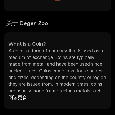
关于 Degen Zoo
What is a Coin?
A coin is a form of currency that is used as a
medium of exchange. Coins are typically
made from metal, and have been used since
ancient times. Coins come in various shapes
and sizes, depending on the country or region
they are issued from. In modern times, coins
are usually made from precious metals such
as gold, silver, copper, nickel or aluminum.
阅读更多
Degen Zoo is an online platform that allows
users to buy and sell digital assets such as