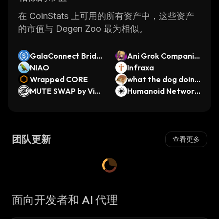
Overall, Degen Zoo is an excellent choice for
those looking to buy or sell digital assets
在 CoinStats 上可用的所有资产中，这些资产
securely and conveniently. With its wide
的市值与 Degen Zoo 最为相似。
range of features and user-friendly design, it’s
no wonder why so many people choose this
GalaConnect Bridg
Ani Grok Companio
platform when it comes to their
ed USDC (GalaChai
NIAO
n
Infraxa
cryptocurrency trading needs.
n)
Wrapped CORE
what the dog doin
MUTE SWAP by Virt
g?
Humanoid Network
uals
by Virtuals
团队更新
查看更多
面向开发者和 AI 代理