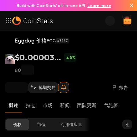
Build with CoinStats’ all-in-one API.
Learn more
Eggdog 价格
EGG
#8737
$0.0000323
5
%
7
฿0
掉期交易
报告
概述
持仓
市场
新闻
团队更新
气泡图
价格
市值
可用供应量