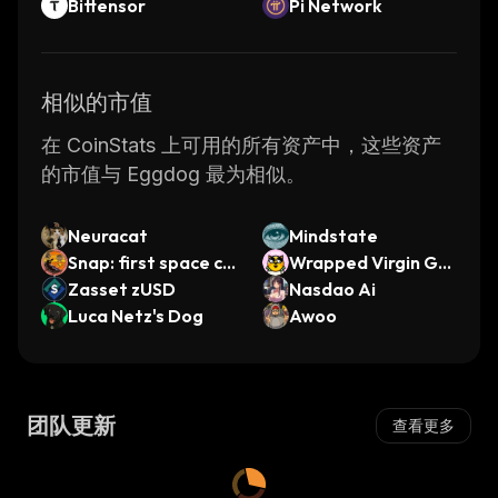
Bittensor
Pi Network
相似的市值
在 CoinStats 上可用的所有资产中，这些资产
的市值与 Eggdog 最为相似。
Neuracat
Mindstate
Snap: first space co
Wrapped Virgin Ge
in
Zasset zUSD
n-0 CryptoKittties
Nasdao Ai
Luca Netz's Dog
Awoo
团队更新
查看更多