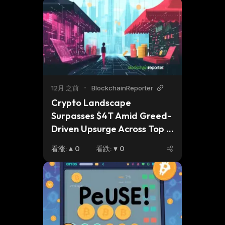
12月 之前
•
BlockchainReporter
Crypto Landscape 
Surpasses $4T Amid Greed-
Driven Upsurge Across Top 
Assets
看涨
:
0
看跌
:
0