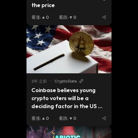
the price 
看涨
:
0
看跌
:
0
2年 之前
•
CryptoSlate
Coinbase believes young 
crypto voters will be a 
deciding factor in the US 
elections
看涨
:
0
看跌
:
0