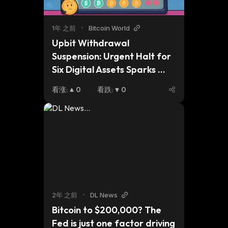
1年 之前
•
Bitcoin World
Upbit Withdrawal 
Suspension: Urgent Halt for 
Six Digital Assets Sparks 
Concern
看涨
:
0
看跌
:
0
2年 之前
•
DL News
Bitcoin to $200,000? The 
Fed is just one factor driving 