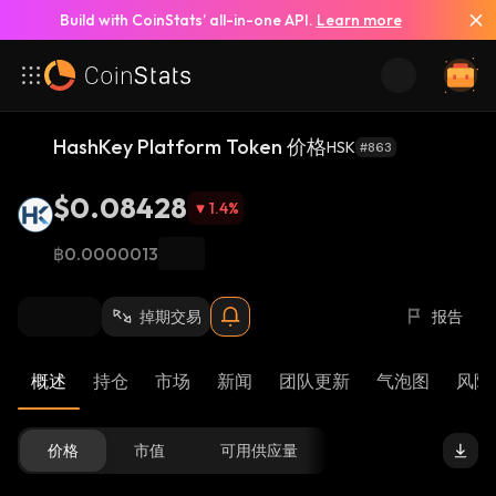
Build with CoinStats’ all-in-one API.
Learn more
HashKey Platform Token 价格
HSK
#863
$0.08428
1.4
%
฿0.0000013
掉期交易
报告
概述
持仓
市场
新闻
团队更新
气泡图
风险 
价格
市值
可用供应量