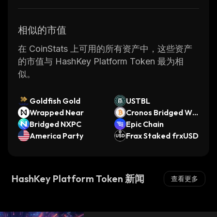
相似的市值
在 CoinStats 上可用的所有资产中，这些资产
的市值与 HashKey Platform Token 最为相
似。
Goldfish Gold
USTBL
Wrapped Near
Cronos Bridged WB
Bridged NXPC
TC (Cronos)
Epic Chain
America Party
Frax Staked frxUSD
HashKey Platform Token 新闻
查看更多