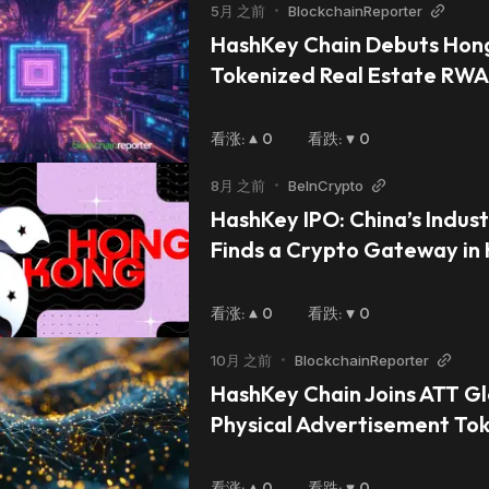
5月 之前
•
BlockchainReporter
HashKey Chain Debuts Hong 
Tokenized Real Estate RWA
看涨
:
0
看跌
:
0
8月 之前
•
BeInCrypto
HashKey IPO: China’s Industr
Finds a Crypto Gateway in
看涨
:
0
看跌
:
0
10月 之前
•
BlockchainReporter
HashKey Chain Joins ATT Glo
Physical Advertisement Tok
看涨
:
0
看跌
:
0