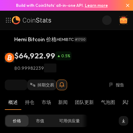
Build with CoinStats’ all-in-one API.
Learn more
Hemi Bitcoin 价格
HEMIBTC
#1700
$64,922.99
0.5
%
฿0.99982239
掉期交易
报告
概述
持仓
市场
新闻
团队更新
气泡图
风险 
价格
市值
可用供应量