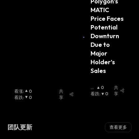
Polygon’s 
oin
MATIC 
Price Faces 
Potential 
Downturn 
Due to 
Major 
Holder’s 
Sales
看
0
共
看涨
:
0
共
涨
看跌
:
:
0
享
看跌
:
0
享
团队更新
查看更多