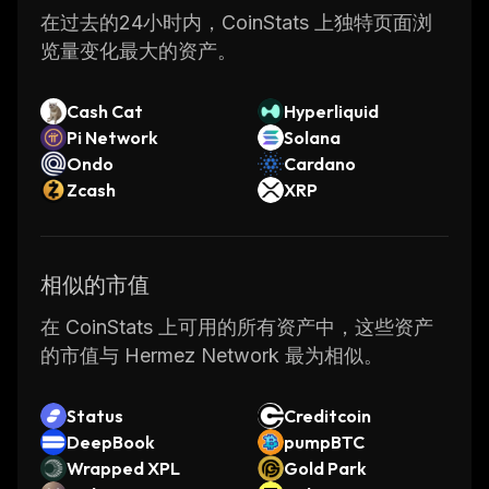
as online gaming or streaming services where
在过去的24小时内，CoinStats 上独特页面浏
fast payments are essential.
览量变化最大的资产。
Overall, Hermez Network is an exciting new
project that has the potential to revolutionize
Cash Cat
Hyperliquid
how people make payments on Ethereum.
Pi Network
Solana
With its low fees, fast speeds, and advanced
Ondo
Cardano
features like routing, it could become one of
Zcash
XRP
the most popular payment protocols on the
network.
相似的市值
在 CoinStats 上可用的所有资产中，这些资产
的市值与 Hermez Network 最为相似。
Status
Creditcoin
DeepBook
pumpBTC
Wrapped XPL
Gold Park