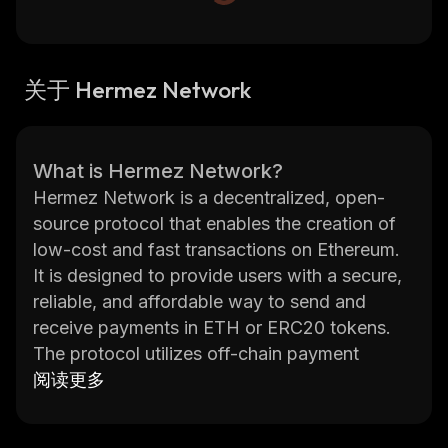
关于 Hermez Network
What is Hermez Network?
Hermez Network is a decentralized, open-
source protocol that enables the creation of
low-cost and fast transactions on Ethereum.
It is designed to provide users with a secure,
reliable, and affordable way to send and
receive payments in ETH or ERC20 tokens.
The protocol utilizes off-chain payment
channels to enable near instant transactions
阅读更多
without having to wait for block
confirmations. This allows users to make