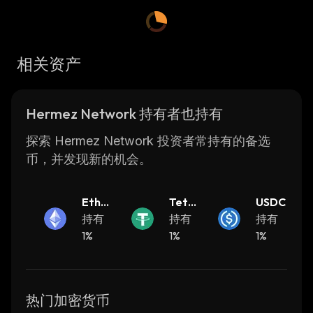
payments at any time, from anywhere in the
world.
The Hermez Network is built on top of the
相关资产
Ethereum blockchain and uses an innovative
consensus mechanism called Proof-of-Stake
(PoS) which requires validators to stake their
Hermez Network 持有者也持有
own funds as collateral in order to validate
transactions. This ensures that all participants
探索 Hermez Network 投资者常持有的备选
are incentivized to act honestly and securely
币，并发现新的机会。
while also reducing transaction costs
significantly compared to traditional on-chain
Ether
Teth
USDC
solutions.
eum
持有
er
持有
持有
In addition, Hermez Network provides a
1%
1%
1%
unique feature called “Routing” which allows
users to route their payments through multiple
nodes in order to reduce latency and increase
privacy. This makes it ideal for use cases such
热门加密货币