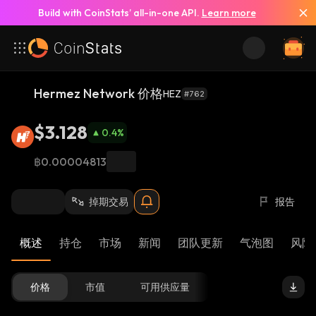
Build with CoinStats’ all-in-one API.
Learn more
Hermez Network 价格
HEZ
#762
$3.128
0.4
%
฿0.00004813
掉期交易
报告
概述
持仓
市场
新闻
团队更新
气泡图
风险 
价格
市值
可用供应量