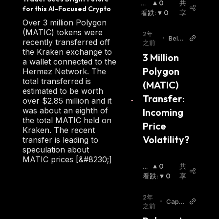
看
0
共
for this AI-Focused Crypto
涨
看跌
:
:
0
享
Over 3 million Polygon
(MATIC) tokens were
2年
•
BeIn
recently transferred off
之前
Crypt
the Kraken exchange to
3 Million 
o
a wallet connected to the
Polygon 
Hermez Network. The
total transferred is
(MATIC) 
estimated to be worth
Transfer: 
over $2.85 million and it
was about an eighth of
Incoming 
the total MATIC held on
Price 
Kraken. The recent
Volatility?
transfer is leading to
speculation about
MATIC prices [&#8230;]
看
0
共
涨
看跌
:
:
0
享
2年
•
Capta
之前
inAltc