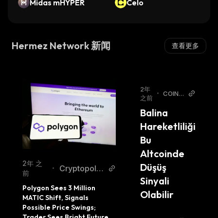
Midas mHYPER
Celo
Hermez Network 新闻
查看更多
2年
•
COINT
之前
URK NE
Balina 
WS
Hareketliliği 
Bu 
Altcoinde 
2年 之
Düşüş 
Cryptopolit
•
前
Sinyali 
an
Polygon Sees 3 Million 
Olabilir
MATIC Shift, Signals 
Possible Price Swings; 
Trader Sees Bright Future 