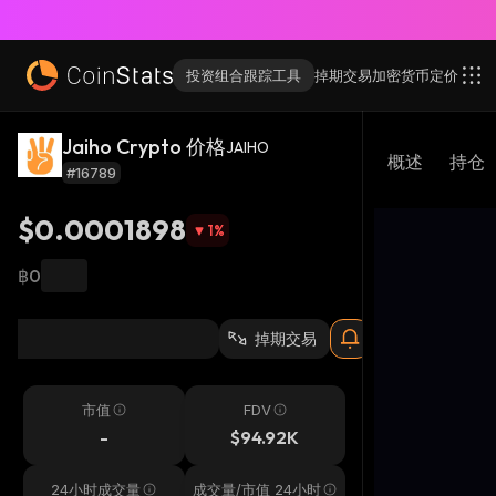
投资组合跟踪工具
掉期交易
加密货币
定价
Jaiho Crypto 价格
JAIHO
概述
持仓
#16789
$0.0001898
1
%
฿0
掉期交易
市值
FDV
-
$94.92K
24小时成交量
成交量/市值 24小时