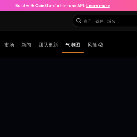
Build with CoinStats’ all-in-one API.
Learn more
市场
新闻
团队更新
气泡图
风险 😱