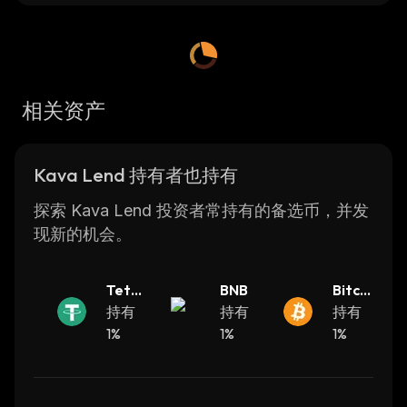
tokens, including USDX, BTC, BNB, XRP,
ATOM and more. All loans are secured with
collateral held in escrow on the Kava
blockchain.
相关资产
Kava Lend provides an easy-to-use interface
for borrowers and lenders alike. Borrowers
can quickly apply for loans using their digital
Kava Lend 持有者也持有
assets as collateral. They can also adjust the
terms of their loan such as interest rate or
探索 Kava Lend 投资者常持有的备选币，并发
repayment period to get the best deal
现新的机会。
possible. On the other hand, lenders can set
their own rates and terms for each loan they
Teth
BNB
Bitcoi
offer.
er
持有
持有
n
持有
The platform also offers a range of features
1%
1%
1%
designed to protect both borrowers and
lenders from potential risks associated with
lending activities. These include an automated