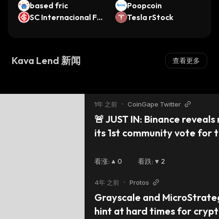
ie
based fric
WETH (Core)
Poopcoin
SC Internacional Fa
Tesla rStock
n Token
Kava Lend 新闻
查看更多
1年 之前
•
CoinGape Twitter
🚨 JUST IN: Binance reveals 
its 1st community vote for t
❌ ⬇️ These tokens will be del
16, 2025: 🔹 $BADGER 🔹 $B
看涨
:
0
看跌
:
2
🔹 $CREAM 🔹 $CTXC 🔹 $ELF
4年 之前
•
Protos
$HARD 🔹 $NULS 🔹 $PROS 
Grayscale and MicroStrateg
$TROY 🔹 $UFT 🔹 $VIDT #
hint at hard times for cryp