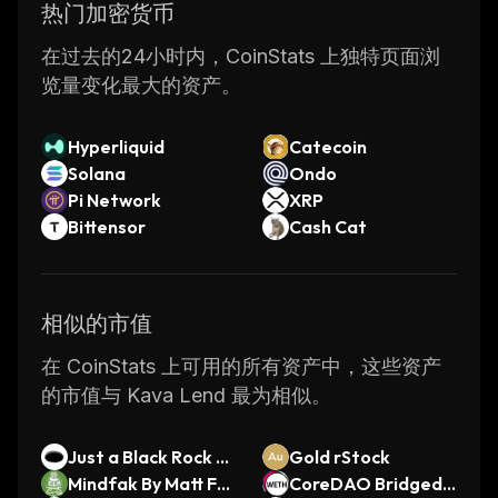
liquidation system that ensures that all loans
热门加密货币
are repaid in full if the borrower defaults on
在过去的24小时内，CoinStats 上独特页面浏
their payments. Additionally, there is an
览量变化最大的资产。
insurance fund that covers any losses
incurred by lenders due to defaulted loans.
Hyperliquid
Catecoin
Kava Lend is one of the most popular
Solana
Ondo
decentralized lending platforms available
Pi Network
XRP
today. It provides users with easy access to
Bittensor
Cash Cat
liquidity while protecting them from potential
risks associated with lending activities.
相似的市值
在 CoinStats 上可用的所有资产中，这些资产
的市值与 Kava Lend 最为相似。
Just a Black Rock o
Gold rStock
n Base
Mindfak By Matt Fur
CoreDAO Bridged