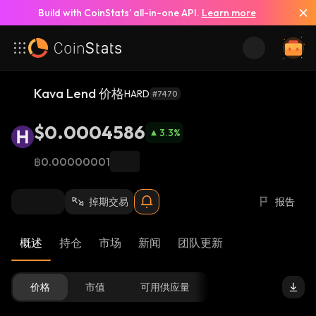
Build with CoinStats’ all-in-one API.
Learn more
Kava Lend 价格
HARD
#7470
$0.0004586
3.3
%
฿0.00000001
掉期交易
报告
概述
持仓
市场
新闻
团队更新
价格
市值
可用供应量