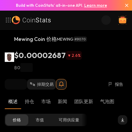
Build with CoinStats’ all-in-one API.
Learn more
Mewing Coin 价格
MEWING
#9070
$0.00002687
2.6
%
฿0
掉期交易
报告
概述
持仓
市场
新闻
团队更新
气泡图
价格
市值
可用供应量