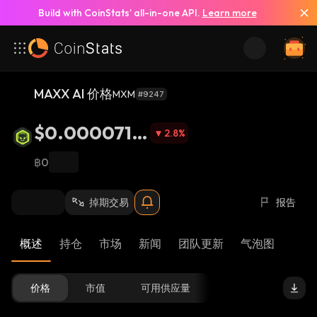
Build with CoinStats’ all-in-one API.
Learn more
MAXX AI 价格
MXM
#9247
$0.0000716
2.8
%
1
฿0
掉期交易
报告
概述
持仓
市场
新闻
团队更新
气泡图
价格
市值
可用供应量