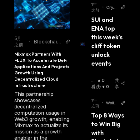
1年
•
Crypt
之前
opolit
SUI and 
an
ENA top 
this week’s 
5月
BlockchainR
•
cliff token 
之前
eporter
unlock 
Mixmax Partners With 
FLUX To Accelerate DeFi 
events
Applications And Projects 
Growth Using 
Decentralized Cloud 
看
0
共
Infrastructure
涨
看跌
:
:
0
享
This partnership
showcases
1年
•
Wallet
之前
decentralized
Invest
computation usage in
Top 8 Ways 
or
Web3 growth, enabling
to Win Big 
Mixmax to actualize its
mission as a growth
with 
enabler in the