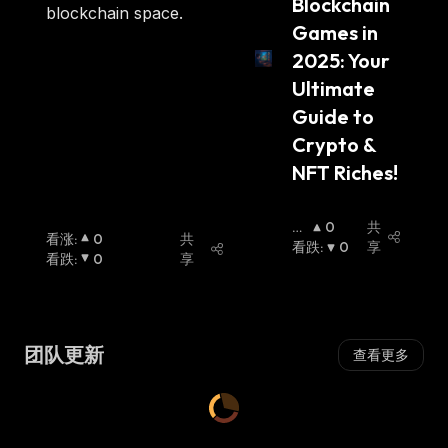
Blockchain 
blockchain space.
Games in 
2025: Your 
Ultimate 
Guide to 
Crypto & 
NFT Riches!
看
0
共
看涨
:
0
共
涨
看跌
:
:
0
享
看跌
:
0
享
团队更新
查看更多