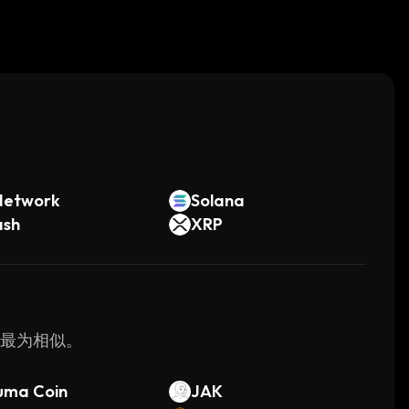
。
Network
Solana
ash
XRP
m 最为相似。
uma Coin
JAK