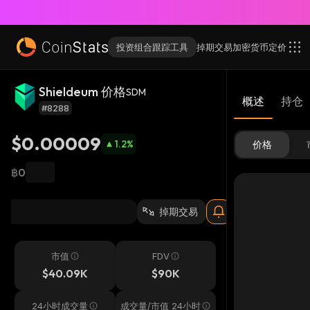
投资组合跟踪工具
掉期交易
加密货币
定价
Shieldeum 价格
SDM
概述
持仓
#8288
$0.00009
1.2
%
价格
฿0
掉期交易
市值
FDV
$40.09K
$90K
24小时成交量
成交量/市值 24小时