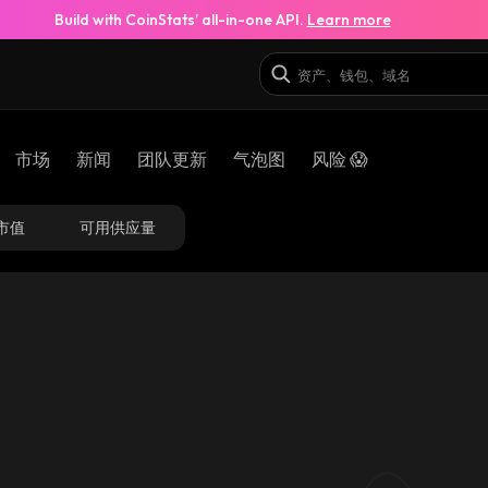
Build with CoinStats’ all-in-one API.
Learn more
市场
新闻
团队更新
气泡图
风险 😱
市值
可用供应量