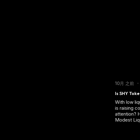
10月 之前
•
Is SHY Toke
With low li
is raising c
attention? 
Modest Liqu