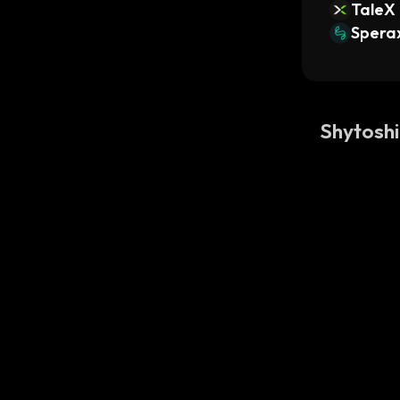
TaleX
Spera
Shytosh