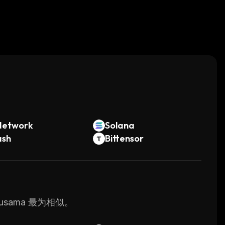
。
Network
Solana
ash
Bittensor
Kusama 最为相似。