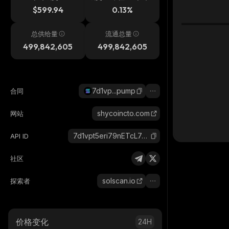
$599.94
0.13%
总供给量
流通总量
499,842,605
499,842,605
7d1vp...pump
合同
shycoincto.com
网站
7d1vpt5eri79nETcL74Punhp3mGkeBgUkMdPWep6pump_solana
API ID
社区
solscan.io
探索者
价格变化
24H