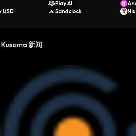
Play AI
An
x USD
Sandclock
Ni
i Kusama 新闻