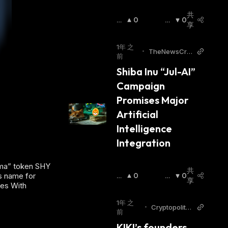
共
看
0
看
0
享
涨
:
跌
:
1年 之
•
TheNewsCry
前
pto
Shiba Inu “Jul-AI” 
Campaign 
Promises Major 
Artificial 
Intelligence 
Integration
sama” token SHY
共
his name for
看
0
看
0
享
des With
涨
:
跌
:
1年 之
•
Cryptopolita
前
n
KIKI’s founders 