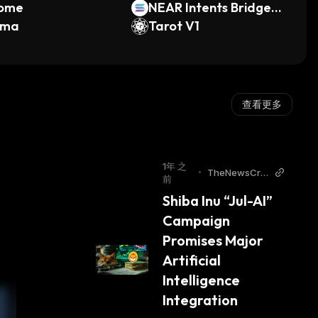
ome
NEAR Intents Bridged
uma
SOL
Tarot V1
查看更多
1年 之
•
TheNewsCry
前
pto
Shiba Inu “Jul-AI” 
Campaign 
Promises Major 
Artificial 
Intelligence 
Integration