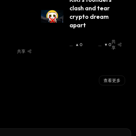
clash and tear 
crypto dream 
apart
共
看
0
看
0
享
涨
:
跌
:
共享
查看更多