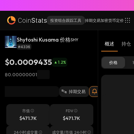
投资组合跟踪工具
掉期交易
加密货币
定价
Shytoshi Kusama 价格
SHY
概述
持仓
#4336
$0.0009435
1.2
%
价格
฿0.00000001
掉期交易
市值
FDV
$471.7K
$471.7K
24小时成交量
成交量/市值 24小时