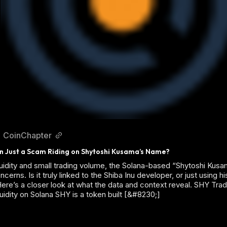
CoinChapter
n Just a Scam Riding on Shytoshi Kusama’s Name?
quidity and small trading volume, the Solana-based “Shytoshi Ku
oncerns. Is it truly linked to the Shiba Inu developer, or just using 
Here’s a closer look at what the data and context reveal. SHY Tra
idity on Solana SHY is a token built [&#8230;]