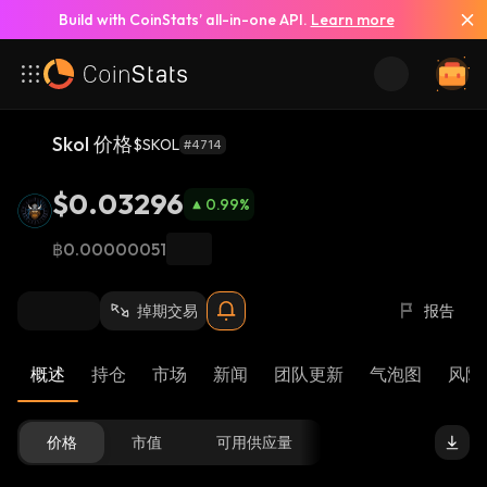
Build with CoinStats’ all-in-one API.
Learn more
Skol 价格
$SKOL
#4714
$0.03296
0.99
%
฿0.00000051
掉期交易
报告
概述
持仓
市场
新闻
团队更新
气泡图
风险 
价格
市值
可用供应量