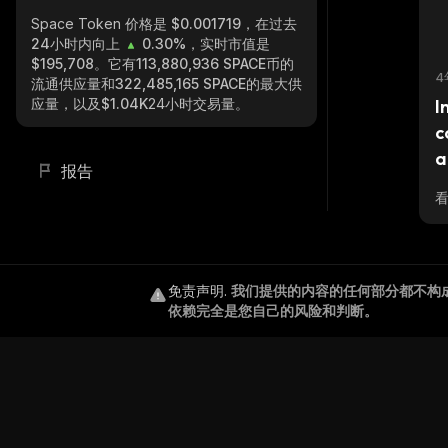
Space Token
价格是 $0.001719，在过去
24小时内向上
0.30%
，实时市值是
$195,708
。它有
113,880,936 SPACE
币的
4
流通供应量和
322,485,165 SPACE
的最大供
应量，以及
$1.04K
24小时交易量。
I
c
a
报告
免责声明
.
我们提供的内容的任何部分都不构
依赖完全是您自己的风险和判断。