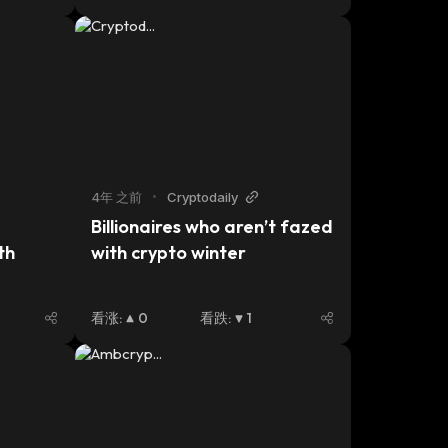
Inclusion
4年 之前
•
Cryptodaily
Billionaires who aren’t fazed 
h 
with crypto winter
看涨
:
0
看跌
:
1