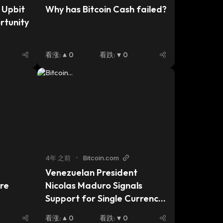
Upbit 
Why has Bitcoin Cash failed?
tunity 
看涨
:
0
看跌
:
0
4年 之前
•
Bitcoin.com
Venezuelan President 
e 
Nicolas Maduro Signals 
Support for Single Currency 
in Latam, Calls for Crypto 
看涨
:
0
看跌
:
0