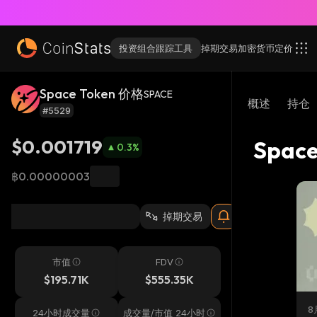
投资组合跟踪工具
掉期交易
加密货币
定价
Space Token 价格
SPACE
概述
持仓
#5529
$0.001719
Spac
0.3
%
฿0.00000003
掉期交易
市值
FDV
$195.71K
$555.35K
8
24小时成交量
成交量/市值 24小时