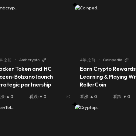
年 之前
•
Ambcrypto
4年 之前
•
Coinpedia
ocker Token and HC 
Earn Crypto Rewards 
ozen-Bolzano launch 
Learning & Playing Wit
trategic partnership
RollerCoin
看涨
:
0
看跌
:
0
看涨
:
0
看跌
:
0