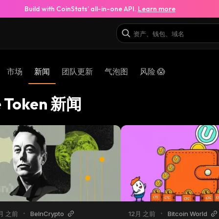
Build with CoinStats’ all-in-one API.
Learn more
市场
新闻
团队更新
气泡图
风险 😱
e Token 新闻
月 之前
•
BeInCrypto
12月 之前
•
Bitcoin World