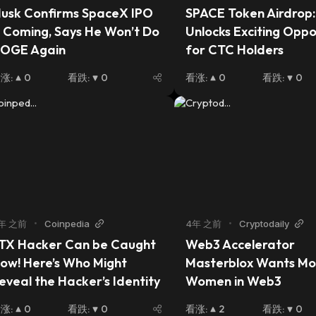
usk Confirms SpaceX IPO 
SPACE Token Airdrop: 
s Coming, Says He Won’t Do 
Unlocks Exciting Oppor
OGE Again
for CTC Holders
看涨
:
0
看跌
:
0
看涨
:
0
看跌
:
0
年 之前
•
Coinpedia
4年 之前
•
Cryptodaily
TX Hacker Can be Caught 
Web3 Accelerator 
ow! Here’s Who Might 
Masterblox Wants Mor
eveal the Hacker’s Identity
Women in Web3
看涨
:
0
看跌
:
0
看涨
:
2
看跌
:
0