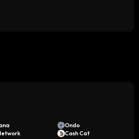
。
lana
Ondo
Network
Cash Cat