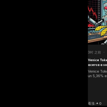
3时 之前
•
Venice Toke
acerca a so
Venice Tok
un 5,36% en
horas, coti
$11,57, mie
digiere una 
Con una cap
$551.089,20
diario reduc
看涨
:
0