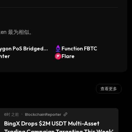
ken 最为相似。
ygon PoS Bridged
Function FBTC
 (Polygon POS)
hter
Flare
查看更多
6时 之前
•
BlockchainReporter
BingX Drops $2M USDT Multi-Asset 
Trading Campaign Targeting This Week’s 