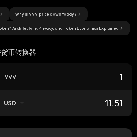
Why is VVV price down today?
oken? Architecture, Privacy, and Token Economics Explained
密货币转换器
VVV
USD