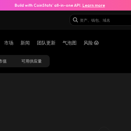
Build with CoinStats’ all-in-one API.
Learn more
市场
新闻
团队更新
气泡图
风险 😱
市值
可用供应量