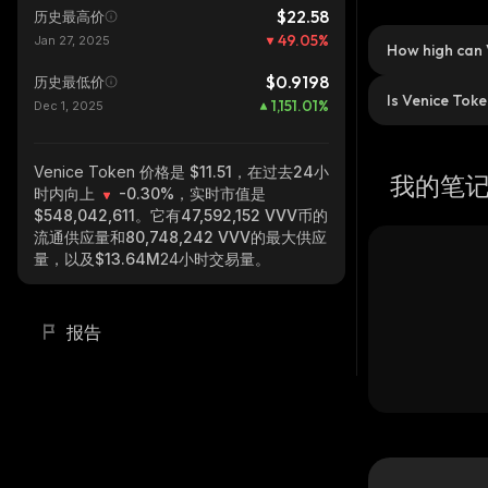
$22.58
历史最高价
49.05
%
Jan 27, 2025
How high can 
$0.9198
历史最低价
Is Venice Tok
1,151.01
%
Dec 1, 2025
Venice Token
价格是 $11.51，在过去24小
我的笔
时内向上
-0.30%
，实时市值是
$548,042,611
。它有
47,592,152 VVV
币的
流通供应量和
80,748,242 VVV
的最大供应
量，以及
$13.64M
24小时交易量。
报告