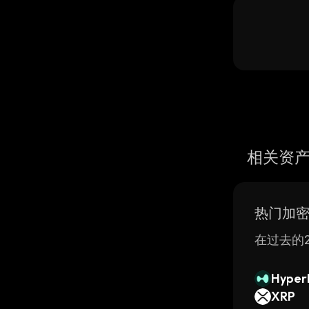
相关资
热门加
在过去的2
Hyperl
XRP