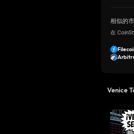
相似的
在 Coin
Fileco
Arbit
Venice 