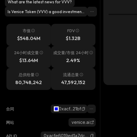
What are the latest news for VVV?
Is Venice Token (VVV) a good investmen
t?
市值
FDV
$548.04M
$1.32B
24小时成交量
成交量/市值 24小时
$13.64M
2.49%
总供给量
流通总量
80,748,242
47,592,152
0xacf...21bf
合同
venice.ai
网站
0xacfe6019ed1a7dc6f7b508c02d1b04ec88cc21bf_base
API ID