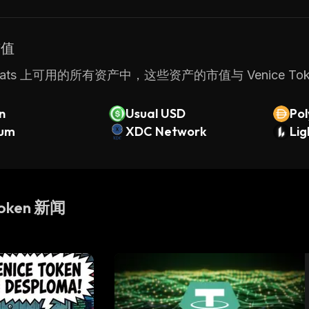
市值
Stats 上可用的所有资产中，这些资产的市值与 Venice To
in
Usual USD
Pol
rum
XDC Network
DAI
Lig
Token 新闻