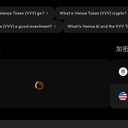
Venice Token (VVV) go?
What is Venice Token (VVV) crypto?
en (VVV) a good investment?
What Is Venice AI and the VVV T
记
加