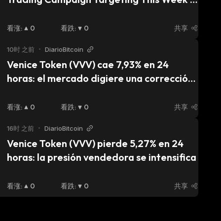
Hottest Market Trends
看涨
:
0
看跌
:
0
共享
10时 之前
•
DiarioBitcoin
Venice Token (VVV) cae 7,93% en 24 
horas: el mercado digiere una corrección 
tras máximos históricos
看涨
:
0
看跌
:
0
共享
16时 之前
•
DiarioBitcoin
Venice Token (VVV) pierde 5,27% en 24 
horas: la presión vendedora se intensifica
看涨
:
0
看跌
:
0
共享