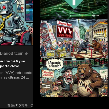
DiarioBitcoin
n cae 5,4% y se 
porte clave
en (VVV) retrocede 
 las últimas 24 
zando en USD 
ntras el mercado 
corrección técnica. 
italización de USD 
 y un volumen 
ido, el token se 
看跌
:
0
共享