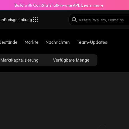
Build with CoinStats’ all-in-one API.
Learn more
en
Preisgestaltung
7_base
Bestände
Märkte
Nachrichten
Team-Updates
0x7f42440c1e87187f523ae48980e7386508804b07_base
Marktkapitalisierung
Verfügbare Menge