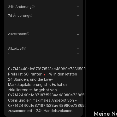
24h Änderung
7d Änderung
-
Allzeithoch
-
-
Allzeittief
-
0x7f42440c1e87187f523ae48980e7386508804b07_base
Preis ist $0, runter
-%
in den letzten
24 Stunden, und die Live-
Marktkapitalisierung ist
-
. Es hat ein
zirkulierendes
Angebot von
-
0x7f42440c1e87187f523ae48980e7386508804b07_base
Coins und ein maximales Angebot von
-
0x7f42440c1e87187f523ae48980e7386508804b07_base
zusammen mit
-
24h Handelsvolumen.
Meine N