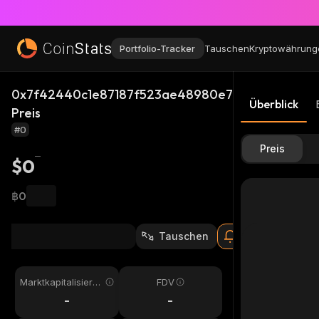
Portfolio-Tracker
Tauschen
Kryptowährung
0x7f42440c1e87187f523ae48980e7386508804b0
Überblick
Preis
#0
Preis
$0
฿0
Tauschen
Marktkapitalisieru
FDV
ng
-
-