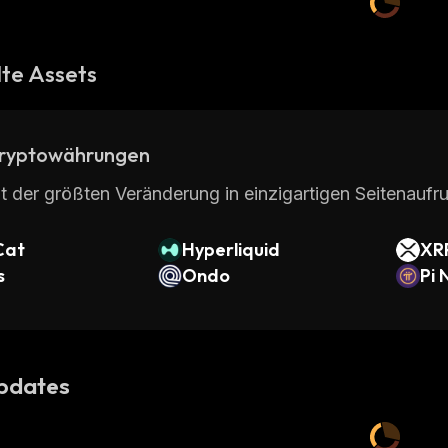
te Assets
ryptowährungen
t der größten Veränderung in einzigartigen Seitenaufru
Cat
Hyperliquid
XR
s
Ondo
Pi 
pdates