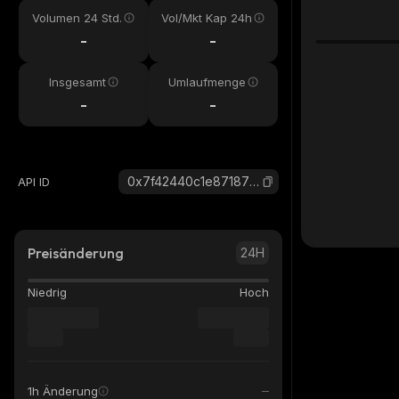
Volumen 24 Std.
Vol/Mkt Kap 24h
-
-
Insgesamt
Umlaufmenge
-
-
0x7f42440c1e87187f523ae48980e7386508804b07_base
API ID
Preisänderung
24H
Niedrig
Hoch
1h Änderung