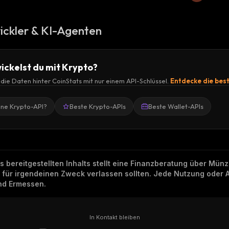
ickler & KI-Agenten
ickelst du mit Krypto?
r die Daten hinter CoinStats mit nur einem API-Schlüssel.
Entdecke die bes
ine Krypto-API?
Beste Krypto-APIs
Beste Wallet-APIs
ns bereitgestellten Inhalts stellt eine Finanzberatung über Mü
h für irgendeinen Zweck verlassen sollten. Jede Nutzung oder 
und Ermessen.
In Kontakt bleiben