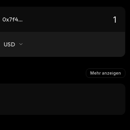
0x7f42440c1e87187f523ae48980e7386508804b07_base
USD
Mehr anzeigen