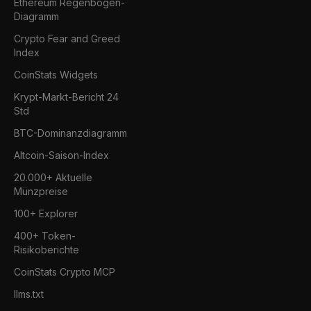
Ethereum Regenbogen-
Diagramm
Crypto Fear and Greed
Index
CoinStats Widgets
Krypt-Markt-Bericht 24
Std
BTC-Dominanzdiagramm
Altcoin-Saison-Index
20.000+ Aktuelle
Münzpreise
100+ Explorer
400+ Token-
Risikoberichte
CoinStats Crypto MCP
llms.txt