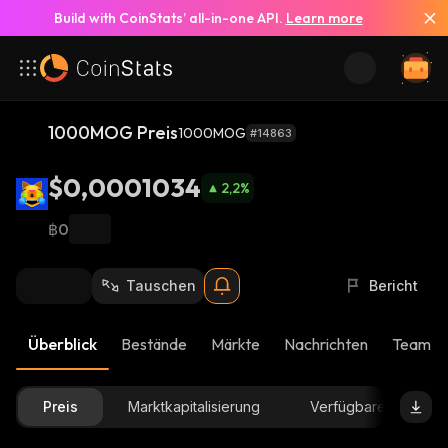
Build with CoinStats’ all-in-one API.
Learn more
1000MOG Preis
1000MOG
#14863
$0,0001034
2,2
%
฿0
Tauschen
Bericht
Überblick
Bestände
Märkte
Nachrichten
Team-U
Preis
Marktkapitalisierung
Verfügbare Menge