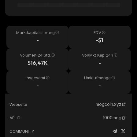
Marktkapitalisierung
FDV
-
-$1
Volumen 24 Std.
Vol/Mkt Kap 24h
$16,47K
-
Insgesamt
Umlaufmenge
-
-
mogcoin.xyz
Webseite
1000mog
API ID
COMMUNITY