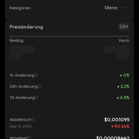
Meme
Kategorien
Preisänderung
24H
Niedrig
Hoch
0
%
1h Änderung
2,2
%
24h Änderung
6,8
%
7d Änderung
$0,001095
Allzeithoch
90,56
%
Sep 13, 2025
$0,00009442
Allzeittief