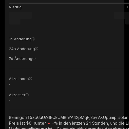
Niedrig
1h Änderung
24h Änderung
7d Änderung
Allzeithoch
-
Allzeittief
-
8EnmgofrT5zp6uUiNfECkUMBnYA42pMqPj35vVXUpump_solan
Preis ist $0, runter
-%
in den letzten 24 Stunden, und die L
Marktkapitalisierung ist
-
. Es hat ein zirkulierendes
Angebot v