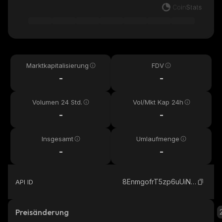
Marktkapitalisierung
FDV
-
-
Volumen 24 Std.
Vol/Mkt Kap 24h
-
-
Insgesamt
Umlaufmenge
-
-
8EnmgofrT5zp6uUiNfECkUMBnYA42pMqPj35vVXUpump_solana
API ID
Preisänderung