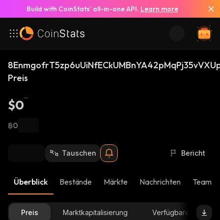
Build with CoinStats’ all-in-one API.
Learn more
8EnmgofrT5zp6uUiNfECkUMBnYA42pMqPj35vVXUp
Preis
$0
฿0
Tauschen
Bericht
Überblick
Bestände
Märkte
Nachrichten
Team-U
Preis
Marktkapitalisierung
Verfügbare Menge