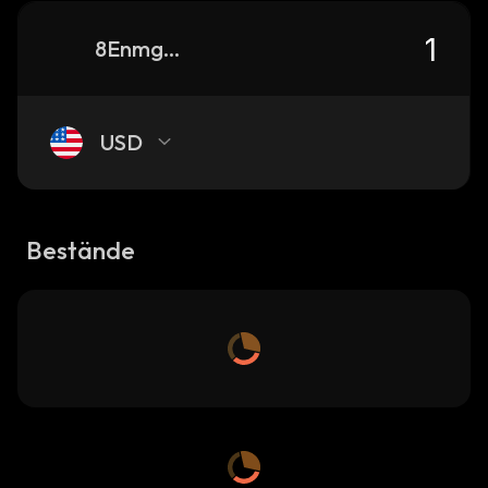
8EnmgofrT5zp6uUiNfECkUMBnYA42pMqPj35vVXUpump_solana
USD
Bestände