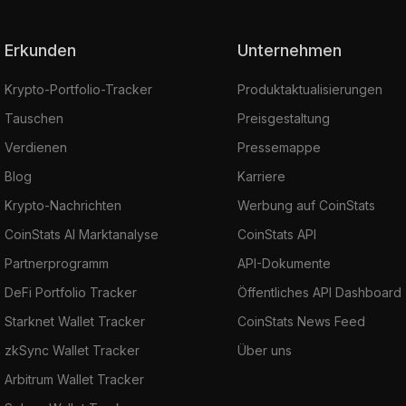
Erkunden
Unternehmen
Krypto-Portfolio-Tracker
Produktaktualisierungen
Tauschen
Preisgestaltung
Verdienen
Pressemappe
Blog
Karriere
Krypto-Nachrichten
Werbung auf CoinStats
CoinStats AI Marktanalyse
CoinStats API
Partnerprogramm
API-Dokumente
DeFi Portfolio Tracker
Öffentliches API Dashboard
Starknet Wallet Tracker
CoinStats News Feed
zkSync Wallet Tracker
Über uns
Arbitrum Wallet Tracker