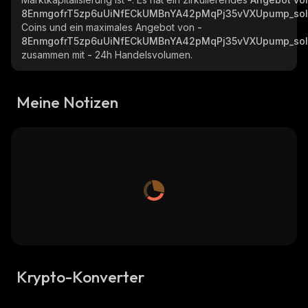
8EnmgofrT5zp6uUiNfECkUMBnYA42pMqPj35vVXUpump_so
Coins und ein maximales Angebot von
-
8EnmgofrT5zp6uUiNfECkUMBnYA42pMqPj35vVXUpump_so
zusammen mit
-
24h Handelsvolumen.
Meine Notizen
Krypto-Konverter