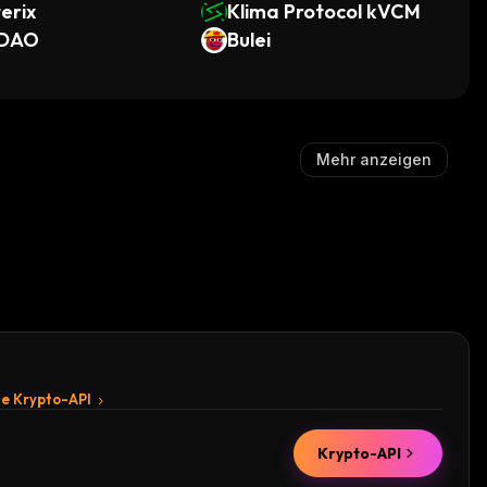
erix
Klima Protocol kVCM
DAO
Bulei
Mehr anzeigen
te Krypto-API
Krypto-API