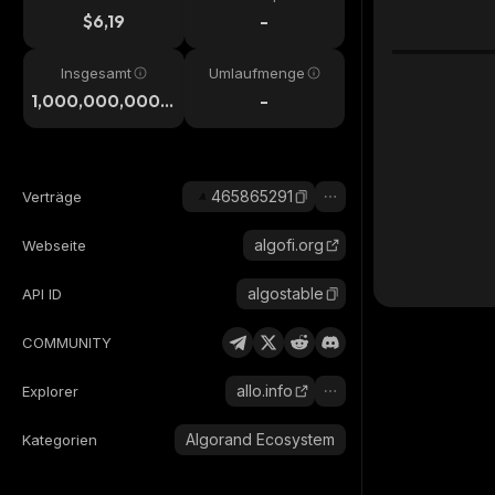
$6,19
-
Insgesamt
Umlaufmenge
1,000,000,000,
-
000
465865291
Verträge
algofi.org
Webseite
algostable
API ID
COMMUNITY
allo.info
Explorer
Algorand Ecosystem
Kategorien