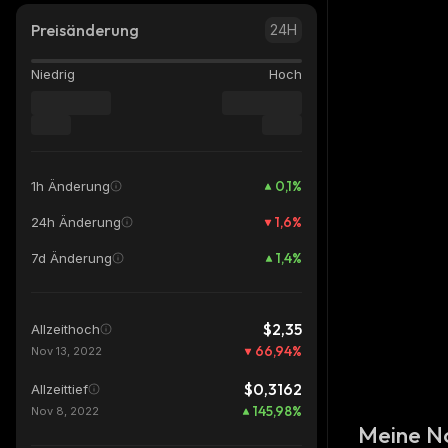
Preisänderung
24H
Niedrig
Hoch
0,1
%
1h Änderung
1,6
%
24h Änderung
1,4
%
7d Änderung
$2,35
Allzeithoch
66,94
%
Nov 13, 2022
$0,3162
Allzeittief
145,98
%
Nov 8, 2022
Meine N