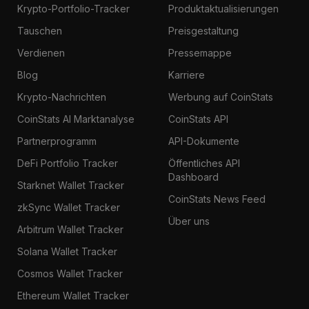
Krypto-Portfolio-Tracker
Produktaktualisierungen
Tauschen
Preisgestaltung
Verdienen
Pressemappe
Blog
Karriere
Krypto-Nachrichten
Werbung auf CoinStats
CoinStats AI Marktanalyse
CoinStats API
Partnerprogramm
API-Dokumente
DeFi Portfolio Tracker
Öffentliches API
Dashboard
Starknet Wallet Tracker
CoinStats News Feed
zkSync Wallet Tracker
Über uns
Arbitrum Wallet Tracker
Solana Wallet Tracker
Cosmos Wallet Tracker
Ethereum Wallet Tracker