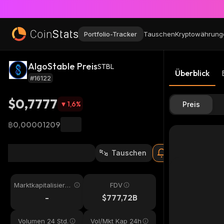
Portfolio-Tracker
Tauschen
Kryptowährung
AlgoStable Preis
STBL
Überblick
#16122
$0,7777
1,6
%
Preis
฿0,00001209
Tauschen
Marktkapitalisieru
FDV
ng
-
$777,72B
Volumen 24 Std.
Vol/Mkt Kap 24h