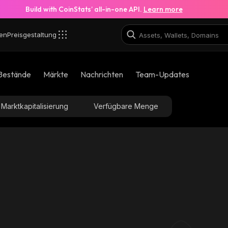
Build with CoinStats’ all-in-one API.
Learn more
en
Preisgestaltung
Bestände
Märkte
Nachrichten
Team-Updates
Marktkapitalisierung
Verfügbare Menge