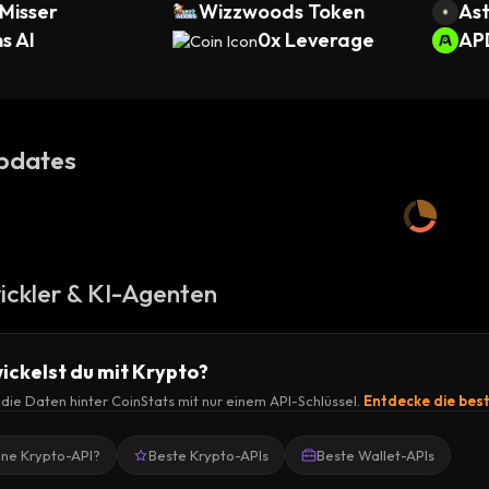
Misser
Wizzwoods Token
Ast
s AI
0x Leverage
AP
pdates
ickler & KI-Agenten
ickelst du mit Krypto?
r die Daten hinter CoinStats mit nur einem API-Schlüssel.
Entdecke die bes
ine Krypto-API?
Beste Krypto-APIs
Beste Wallet-APIs