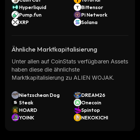
Hyperliquid
Bittensor
Pump.fun
Pi Network
XRP
Solana
Ähnliche Marktkapitalisierung
Unter allen auf CoinStats verfügbaren Assets
haben diese die ähnlichste
Marktkapitalisierung zu ALIEN WOJAK.
Nietzschean Dog
DREAM26
Steak
Onecoin
HOARD
Spintop
YOINK
NEKOKICHI