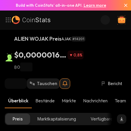
Build with CoinStats’ all-in-one API.
Learn more
ALIEN WOJAK Preis
AJAK
#14201
$0,00000169
0,8
%
5
฿0
Tauschen
Bericht
Überblick
Bestände
Märkte
Nachrichten
Team-U
Preis
Marktkapitalisierung
Verfügbare Menge