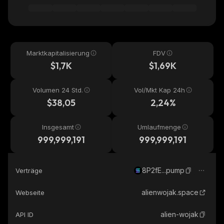
Marktkapitalisierung
FDV
$1,7K
$1,69K
Volumen 24 Std.
Vol/Mkt Kap 24h
$38,05
2,24%
Insgesamt
Umlaufmenge
999,999,191
999,999,191
8P2fE...pump
Verträge
alienwojak.space
Webseite
alien-wojak
API ID