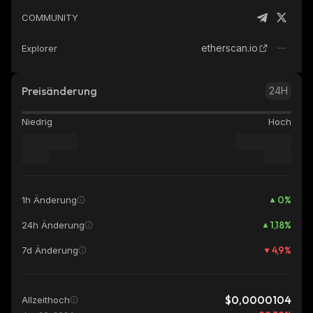
COMMUNITY
etherscan.io
Explorer
Preisänderung
24H
Niedrig
Hoch
0
%
1h Änderung
1,18
%
24h Änderung
4,9
%
7d Änderung
$0,0000104
Allzeithoch