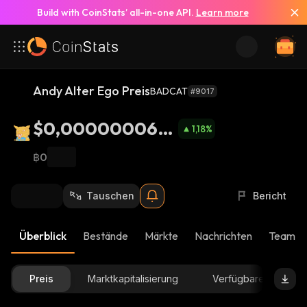
Build with CoinStats’ all-in-one API.
Learn more
Andy Alter Ego Preis
BADCAT
#9017
$0,000000062
1,18
%
94
฿0
Tauschen
Bericht
Überblick
Bestände
Märkte
Nachrichten
Team-U
Preis
Marktkapitalisierung
Verfügbare Menge