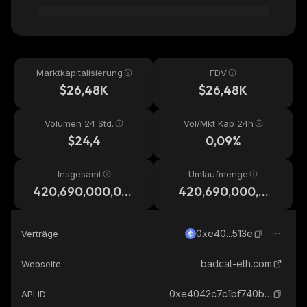
Marktkapitalisierung
FDV
$26,48K
$26,48K
Volumen 24 Std.
Vol/Mkt Kap 24h
$24,4
0,09%
Insgesamt
Umlaufmenge
420,690,000,00
420,690,000,00
0
0
0xe40...513e
Verträge
badcat-eth.com
Webseite
0xe4042c7c1bf740b8ddb2ab43df6d9ed766b2513e_ethereum
API ID