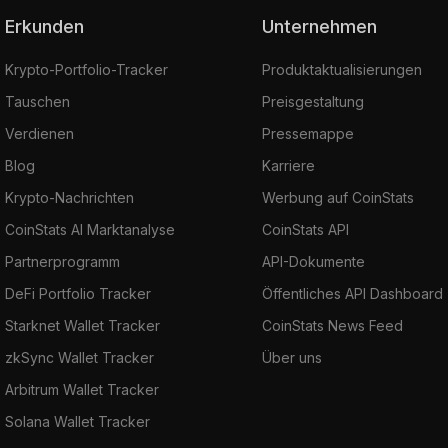
Erkunden
Unternehmen
Krypto-Portfolio-Tracker
Produktaktualisierungen
Tauschen
Preisgestaltung
Verdienen
Pressemappe
Blog
Karriere
Krypto-Nachrichten
Werbung auf CoinStats
CoinStats AI Marktanalyse
CoinStats API
Partnerprogramm
API-Dokumente
DeFi Portfolio Tracker
Öffentliches API Dashboard
Starknet Wallet Tracker
CoinStats News Feed
zkSync Wallet Tracker
Über uns
Arbitrum Wallet Tracker
Solana Wallet Tracker