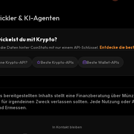
ickler & KI-Agenten
ickelst du mit Krypto?
r die Daten hinter CoinStats mit nur einem API-Schlüssel.
Entdecke die bes
ine Krypto-API?
Beste Krypto-APIs
Beste Wallet-APIs
ns bereitgestellten Inhalts stellt eine Finanzberatung über Mü
h für irgendeinen Zweck verlassen sollten. Jede Nutzung oder 
und Ermessen.
In Kontakt bleiben