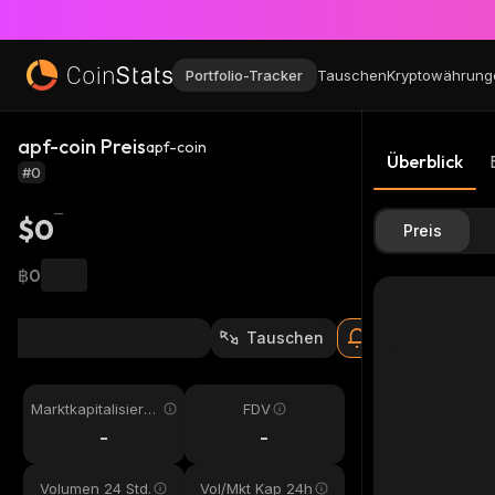
Portfolio-Tracker
Tauschen
Kryptowährung
apf-coin Preis
apf-coin
Überblick
#0
$0
Preis
฿0
Tauschen
Marktkapitalisieru
FDV
ng
-
-
Volumen 24 Std.
Vol/Mkt Kap 24h