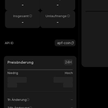
-
-
Insgesamt
Umlaufmenge
-
-
apf-coin
API ID
Preisänderung
24H
Niedrig
Hoch
1h Änderung
24h Änderung