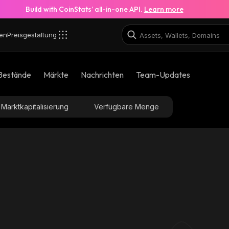
Build with CoinStats’ all-in-one API.
Learn more
en
Preisgestaltung
Bestände
Märkte
Nachrichten
Team-Updates
Marktkapitalisierung
Verfügbare Menge