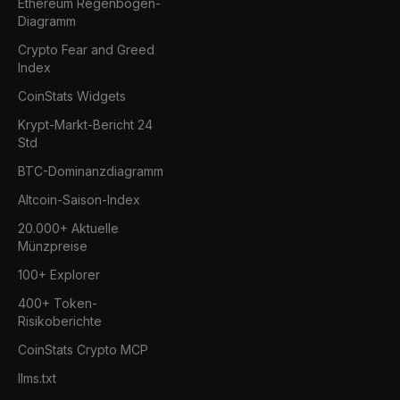
Ethereum Regenbogen-
Diagramm
Crypto Fear and Greed
Index
CoinStats Widgets
Krypt-Markt-Bericht 24
Std
BTC-Dominanzdiagramm
Altcoin-Saison-Index
20.000+ Aktuelle
Münzpreise
100+ Explorer
400+ Token-
Risikoberichte
CoinStats Crypto MCP
llms.txt