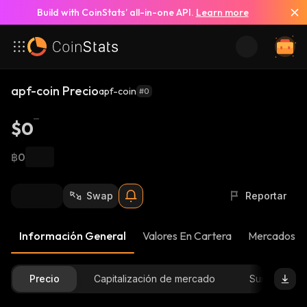
Build with CoinStats’ all-in-one API.
Learn more
apf-coin Precio
apf-coin
#0
$0
฿0
Swap
Reportar
Información General
Valores En Cartera
Mercados
Precio
Capitalización de mercado
Suministro D