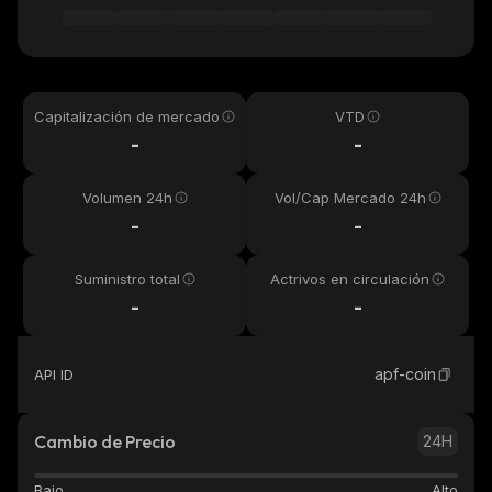
Capitalización de mercado
VTD
-
-
Volumen 24h
Vol/Cap Mercado 24h
-
-
Suministro total
Actrivos en circulación
-
-
apf-coin
API ID
Cambio de Precio
24H
Bajo
Alto